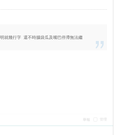
 明明就幾行字 還不時腦袋瓜及嘴巴停滯無法繼
管理
舉報