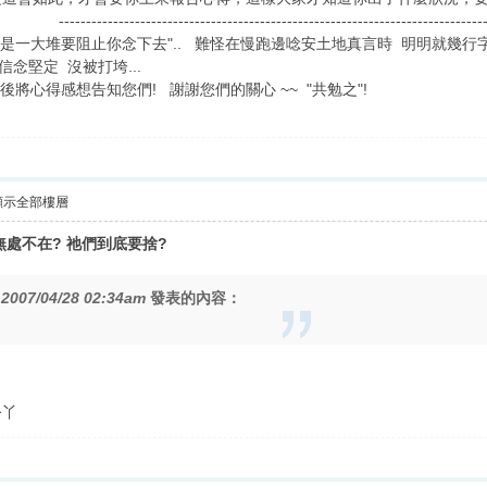
------------------------------------------------------------
"還有是一大堆要阻止你念下去".. 難怪在慢跑邊唸安土地真言時 明明就
信念堅定 沒被打垮...
後將心得感想告知您們! 謝謝您們的關心 ~~ "共勉之"!
顯示全部樓層
處不在? 祂們到底要捨?
在
2007/04/28 02:34am
發表的內容：
公丫