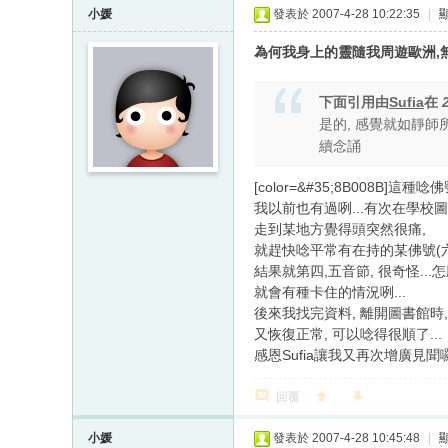
小媛
發表於 2007-4-28 10:22:35
|
為何我身上的靈隨我周遊歐洲,無
下面引用由
Sufia
在
是的, 感覺就如靜師
續念誦
[color=&#35;8B008B]這種
我以前也有過咧...有次在學校
走到某地方覺得頭突然很痛,
就趕快唸平常有在持的某佛號(
結果就第四,五音節, 很奇怪...
就會有種卡住的情況咧...
後來我找完資料, 離開圖書館時,
又恢復正常, 可以唸得很順了...
感恩Sufia讓我又再次增廣見聞
回覆
小媛
發表於 2007-4-28 10:45:48
|