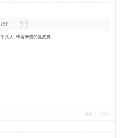
分別"
個脆弱的平凡人, 帶著笨重的臭皮囊,
管理
舉報