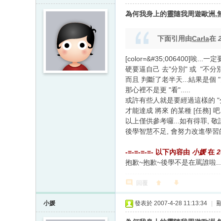
為何我身上的靈隨我周遊歐洲,無
下面引用由
Carla
在
[color=&#35;006400]唉
硬要逼自己 去"分別" 或 "不分別"
而且 判斷了老半天...結果是個 "天
那心裡不是更 "看".....
或許有些人就是要經過這樣的 "分別
才能達成 將來 的某種 [任務] 吧.
以上僅供參考囉...如有得罪, 敬
後學智慧不足, 會努力改進學習
-=-=-=-=- 以下內容由
小媛
在
2
抱歉~抱歉~後學不是在罵誰啦...
回覆
小媛
發表於 2007-4-28 11:13:34
|