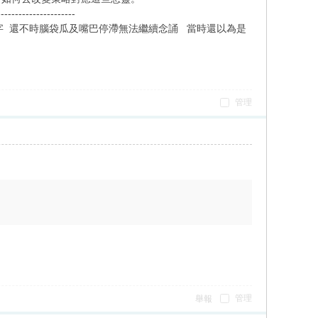
---------------
幾行字 還不時腦袋瓜及嘴巴停滯無法繼續念誦 當時還以為是
管理
管理
舉報