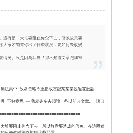
。還有是一大堆要阻止你念下去，所以故意要
樣大家才知道你出了什麼狀況，要如何去改變
麼情況。只是因為我自己都不知道文章跑哪裡
法集中 故常忽略ㄌ重點或忘記某某某說過甚麼話...
 不好意思 ~~ 我就先多去閱讀一些以前ㄉ文章... 讓自
==================================
一大堆要阻止你念下去，所以故意要造成的假象。在這兩種
要如何去改變策略對應這些惡靈。