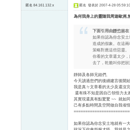
匿名
84.161.132.x
匿名
發表於 2007-4-28 05:59:1
為何我身上的靈隨我周遊歐洲,無
下面引用由
靜竹林
如果你認為你念安土
造成的假象。在這兩
策略對應這些惡靈。
你看的文章還太少，
去了，乾脆叫你把狀
靜師及各師兄姐們,
今天讀過您們的後續建言後開始
我是真ㄉ文章看的太少及還沒完
還有殊不知是因自己領悟力太差
其實現還真有點驚驚 ~~ 就如
己有多點時間及空間做自我省悟
========================
如果你認為你念安土地就有一
狀況下你會舒服才怪，我就是