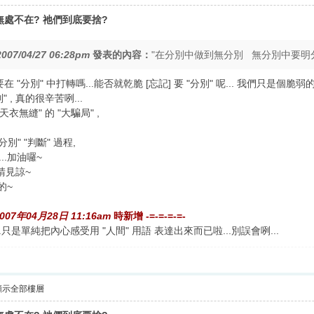
處不在? 祂們到底要捨?
2007/04/27 06:28pm
發表的內容：
"在分別中做到無分別 無分別中要明
...一定要在 "分別" 中打轉嗎...能否就乾脆 [忘記] 要 "分別" 呢... 我們只是
 , 真的很辛苦咧...
衣無縫" 的 "大騙局" ,
" "判斷" 過程,
..加油囉~
請見諒~
的~
007年04月28日 11:16am
時新增 -=-=-=-=-
只是單純把內心感受用 "人間" 用語 表達出來而已啦...別誤會咧...
顯示全部樓層