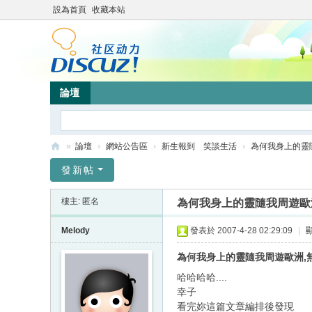
設為首頁
收藏本站
論壇
»
論壇
›
網站公告區
›
新生報到 笑談生活
›
為何我身上的靈隨
靜
發新帖
竹
樓主: 匿名
為何我身上的靈隨我周遊歐洲
林
心
Melody
發表於 2007-4-28 02:29:09
|
靈
為何我身上的靈隨我周遊歐洲,無
網
哈哈哈哈....
站
幸子
看完妳這篇文章編排後發現