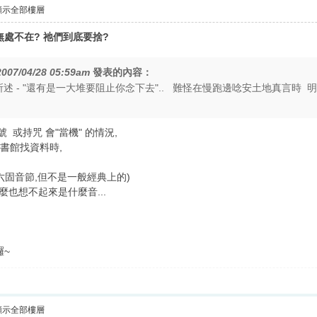
顯示全部樓層
處不在? 祂們到底要捨?
2007/04/28 05:59am
發表的內容：
所述 - "還有是一大堆要阻止你念下去".. 難怪在慢跑邊唸安土地真言時
唸佛號 或持咒 會"當機" 的情況,
圖書館找資料時,
六固音節,但不是一般經典上的)
怎麼也想不起來是什麼音...
囉~
顯示全部樓層