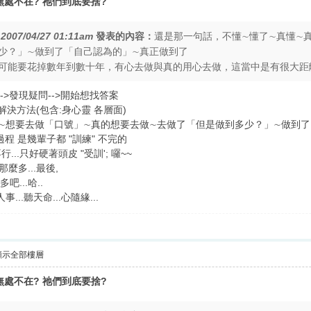
處不在? 祂們到底要捨?
在
2007/04/27 01:11am
發表的內容：
還是那一句話，不懂∼懂了∼真懂∼
少？」∼做到了「自己認為的」∼真正做到了
可能要花掉數年到數十年，有心去做與真的用心去做，這當中是有很大距
歷事件-->發現疑問-->開始想找答案
解決方法(包含:身心靈 各層面)
正悟懂∼想要去做「口號」∼真的想要去做∼去做了「但是做到多少？」∼做到
...這過程 是幾輩子都 "訓練" 不完的
不行...只好硬著頭皮 "受訓'; 囉~~
那麼多...最後,
...哈..
...聽天命...心隨緣...
顯示全部樓層
處不在? 祂們到底要捨?