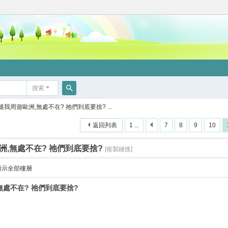
搜索
搜
我周遊歐洲,無處不在? 祂們到底要捨? ...
索
返回列表
1 ...
7
8
9
10
,無處不在? 祂們到底要捨?
[複製鏈接]
顯示全部樓層
處不在? 祂們到底要捨?