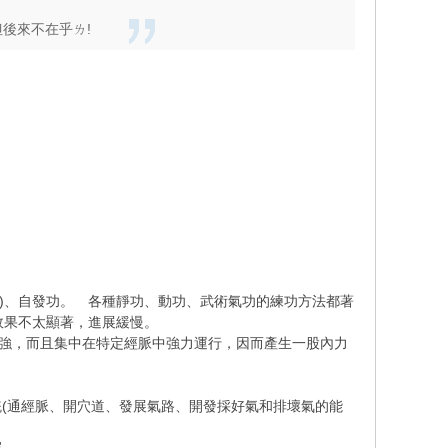
但後來不在乎ㄌ!
)、自發功。 各種靜功、動功、武術氣功的練功方法都著
但效果不太顯著，進展緩慢。
強，而且集中在特定經脈中強力運行，因而產生一股內力
通經脈、開穴道、發展氣路、開發採好氣和排壞氣的能