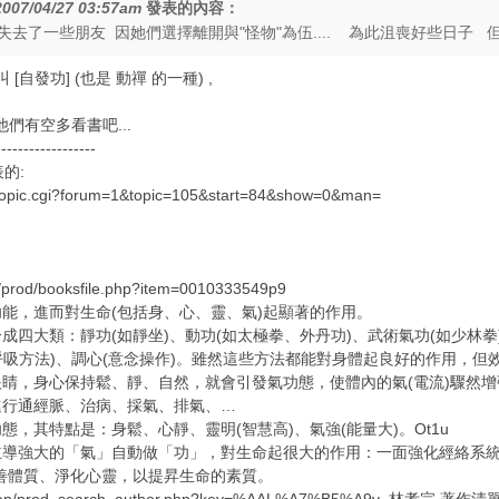
2007/04/27 03:57am
發表的內容：
去了一些朋友 因她們選擇離開與"怪物"為伍.... 為此沮喪好些日子 
個叫 [自發功] (也是 動禪 的一種) ,
他們有空多看書吧...
------------------
的:
n/topic.cgi?forum=1&topic=105&start=84&show=0&man=
日
p/prod/booksfile.php?item=0010333549p9
能，進而對生命(包括身、心、靈、氣)起顯著的作用。
大類：靜功(如靜坐)、動功(如太極拳、外丹功)、武術氣功(如少林拳
(呼吸方法)、調心(意念操作)。雖然這些方法都能對身體起良好的作用，
，身心保持鬆、靜、自然，就會引發氣功態，使體內的氣(電流)驟然增
進行通經脈、治病、採氣、排氣、…
特點是：身鬆、心靜、靈明(智慧高)、氣強(能量大)。Ot1u
大的「氣」自動做「功」，對生命起很大的作用：一面強化經絡系統(
善體質、淨化心靈，以提昇生命的素質。