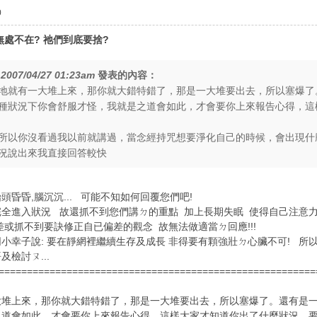
0
處不在? 祂們到底要捨?
在
2007/04/27 01:23am
發表的內容：
地就有一大堆上來，那你就大錯特錯了，那是一大堆要出去，所以塞爆了
種狀況下你會舒服才怪，我就是之道會如此，才會要你上來報告心得，這
所以你沒看過我以前就講過，當念經持咒想要淨化自己的時候，會出現什
況說出來我直接回答較快
頭昏昏,腦沉沉... 可能不知如何回覆您們吧!
全進入狀況 故還抓不到您們講ㄉ的重點 加上長期失眠 使得自己注意力無
或抓不到要訣修正自已偏差的觀念 故無法做適當ㄉ回應!!!
同小幸子說: 要在靜網裡繼續生存及成長 非得要有顆強壯ㄉ心臟不可! 所以哩
及檢討ㄡ...
========================================================
大堆上來，那你就大錯特錯了，那是一大堆要出去，所以塞爆了。還有是
之道會如此，才會要你上來報告心得，這樣大家才知道你出了什麼狀況，