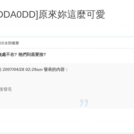
35;DDA0DD]原來妳這麼可愛
顯示全部樓層
處不在? 祂們到底要捨?
在
2007/04/28 02:29am
發表的內容：
後發現