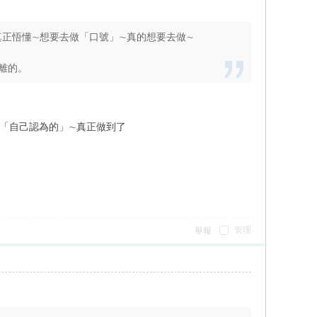
真正悟懂∼想要去做「口號」∼真的想要去做∼
離的。
了「自己認為的」∼真正做到了
管理
舉報