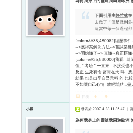
為何我身上的靈隨我周遊歐洲,無
下面引用由
靜竹林
去做了「但是做到多
這當中每一個過程都
[color=&#35;4B0082]經
-->獲得某解決方法-->嘗試某種
-->開始懂了--> 真懂∼真
[color=&#35;8B0000]我看
但, " 考驗 " 一直來...不接受也
反正 生死有命 富貴在天 咩...想
結果 也是出乎自己意料 的 比較多吧
不如讓自己心情 放輕鬆點...盡人事
回覆
小媛
發表於 2007-4-28 11:35:47
|
為何我身上的靈隨我周遊歐洲,無