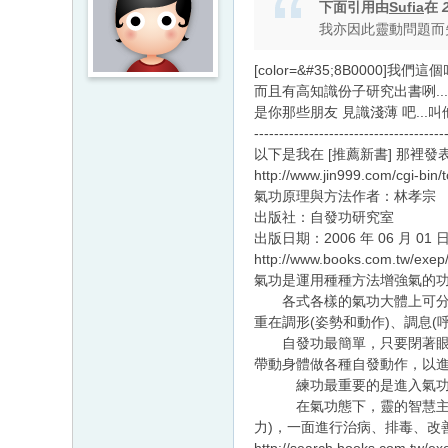
下面引用由
Sufia
在
我亦因此靈動問題而失
[color=&#35;8B0000]我們這
而且有高知識份子研究出書咧...
是你那些朋友 見識淺薄 吧...叫
--------------------------------------
以下是我在 [推薦新書] 那裡發表
http://www.jin999.com/cgi-bi
氣功原理與方法作者：林孝宗
出版社：自發功研究室
出版日期：2006 年 06 月 01 
http://www.books.com.tw/exe
氣功是運用種種方法增強氣的功
各式各樣的氣功大體上可分成四
重在調形(姿勢和動作)、調息
自發功最簡單，只要閉著眼睛
帶動身體做各種自發動作，以
練功最重要的是進入氣功態，其
在氣功態下，靈的智慧主導強
力)，一面進行治病、排毒、改