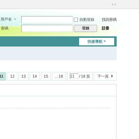
切
換
用戶名
自動登錄
找回密碼
到
寬
密碼
註冊
登錄
版
快捷導航
11
12
13
14
15
... 18
/ 18 頁
下一頁