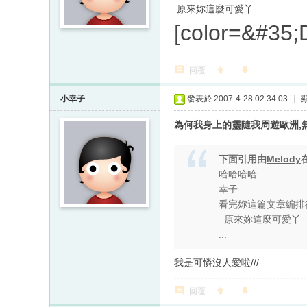
原來妳這麼可愛丫
[color=&#
回覆
小幸子
發表於 2007-4-28 02:34:03
|
為何我身上的靈隨我周遊歐洲,無
下面引用由
Melody
哈哈哈哈....
幸子
看完妳這篇文章編排
原來妳這麼可愛丫
...
我是可憐沒人愛啦///
回覆