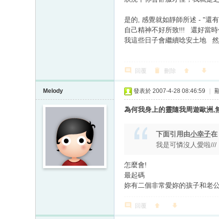
-------------------------
是的, 感覺就如靜師所述 - 
自己精神不好所致!!! 還好當時
我這些日子會繼續唸安土地 然
回覆
刪除
Melody
發表於 2007-4-28 08:46:59
|
為何我身上的靈隨我周遊歐洲,無
下面引用由
小幸子
我是可憐沒人愛啦///
怎麼會!
最起碼
妳有二個非常愛妳的孩子和老
回覆