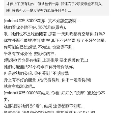
才停止了所有動作! 但被祂們一弄 我連吞了2顆安眠也不能入
睡 故我今天一整天沒有力氣做任何事! ...
[color=&#35;800080]厚...真不知該怎說咧...
祂們看你身體不好, 幫你調氣(靈療),
喂...祂們也不是吃飽閒著 撐著 一天到晚都有空幫你,好嗎?
你在外面可能被沖到 或 被 真正不好的靈 放了不好的能量,
你可能自己沒感覺, 不知道, 也查覺不到,
平常有在你旁邊 照顧你的神 ,
(我想祂們也是有接到 上頭指示 要來保護你吧...)
祂們可能無法24小時跟在你身邊保護你,
但是當祂們發現, 你有受到 "不明攻擊"
身上有不好的能量 ,(祂們看得到, 你不一定看得到)
就會主動幫你吧...
[color=&#35;000080]結果, 你看, 好好的 "按摩" (敷臉)你不
要,
在那裡跟 祂們 對"看" , 結果 連覺都睡不好吧...
換成是我, 我會內心跟祂們說, 非常感恩 &#31074;們