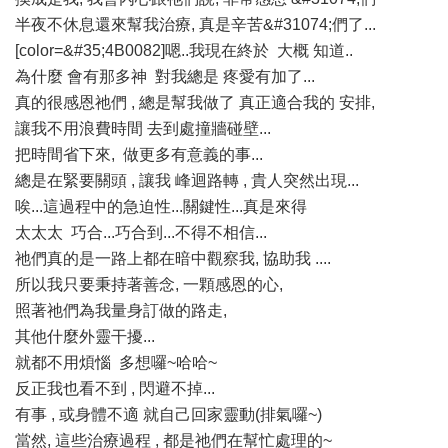
半夜不休息還來幫我治療, 真是辛苦&#31074;們了...
[color=&#35;4B0082]嗯..我現在終於 大概 知道..
為什麼 會有那多神 對我總是 疼愛有加了...
真的很感恩祂們 , 總是幫我做了 真正適合我的 安排,
讓我不用浪費時間 去到處撞牆碰壁...
把時間省下來, 做更多有意義的事...
總是在緊要關頭 , 讓我 峰迴路轉 , 貴人突然出現...
唉...這過程中的急迫性...關鍵性...真是來得
太太太 巧合...巧合到...不得不相信...
祂們真的是一路上都在暗中觀察我, 協助我 ....
所以我只要秉持著善念, 一顆感恩的心,
照著祂們為我量身訂做的路走,
其他什麼外靈干擾...
就都不用煩惱 多想囉~哈哈~
反正我也看不到 , 閃避不掉...
有事 , 或身體不適 就自己回家靈動(排氣囉~)
當然, 這些治療過程 , 都是祂們在幫忙處理的~