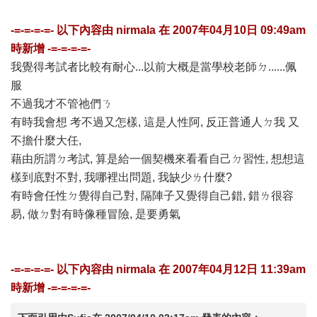
-=-=-=-=- 以下內容由
nirmala
在
2007年04月10日 09:49am
時新增 -=-=-=-=-
我覺得考試者比較有耐心...以前大概是當學校老師ㄉ......佩
服
不過我才不管祂們ㄋ
有時我會想 考不過又怎樣, 這是人性阿, 反正普通人ㄉ我 又
不擔什麼大任,
藉由所謂ㄉ考試, 算是給一個契機來看看自己ㄉ習性, 想想這
樣到底對不對, 我哪裡出問題, 我缺少ㄌ什麼?
有時會任性ㄉ覺得自己對, 隔陣子又覺得自己錯, 錯ㄌ很容
易, 做ㄉ對有時像種冒險, 是要勇氣
-=-=-=-=- 以下內容由
nirmala
在
2007年04月12日 11:39am
時新增 -=-=-=-=-