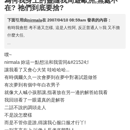
為何我身上的靈隨我周遊歐洲,無處不
在? 祂們到底要捨?
下面引用由
nirmala
在
2007/04/10 08:59am
發表的內容：
有時我會想 考不過又怎樣, 這是人性阿, 反正普通人ㄉ我 又不擔
什麼大任,
...
噗~
nirmala 妳這一點想法和我雷同&#21524;!
讓我看了又會心大笑 哇哈哈哈...
有時偶爾久久一次會夢到在夢中對著試題做答
有次夢到有個中年白衣男子
就像大人喊小孩那讓,指著放在另一邊的解答給我看
我回頭看了一眼還真的是解答
二話不說的調頭走人
不是說怎麼樣
而是不管你是誰,得讓我心服口服才行丫!