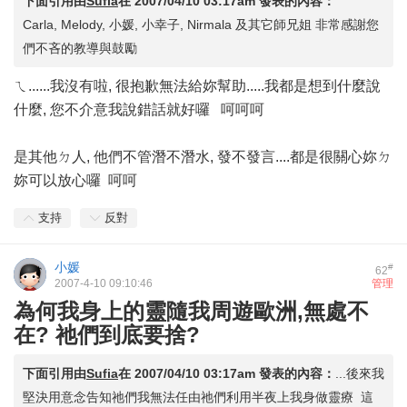
下面引用由
Sufia
在
2007/04/10 03:17am
發表的內容：
Carla, Melody, 小媛, 小幸子, Nirmala 及其它師兄姐 非常感謝您
們不吝的教導與鼓勵
ㄟ......我沒有啦, 很抱歉無法給妳幫助.....我都是想到什麼說
什麼, 您不介意我說錯話就好囉 呵呵呵
是其他ㄉ人, 他們不管潛不潛水, 發不發言....都是很關心妳ㄉ
妳可以放心囉 呵呵
支持
反對
小媛
#
62
2007-4-10 09:10:46
管理
為何我身上的靈隨我周遊歐洲,無處不
在? 祂們到底要捨?
下面引用由
Sufia
在
2007/04/10 03:17am
發表的內容：
...後來我
堅決用意念告知祂們我無法任由祂們利用半夜上我身做靈療 這