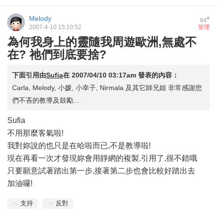
Melody
#
64
2007-4-10 15:10:52
管理
為何我身上的靈隨我周遊歐洲,無處不
在? 祂們到底要捨?
下面引用由
Sufia
在
2007/04/10 03:17am
發表的內容：
Carla, Melody, 小媛, 小幸子, Nirmala 及其它師兄姐 非常感謝您
們不吝的教導及鼓勵...
Sufia
不用那麼客氣啦!
我對妳說的也只是在哈啦而已,不是教導啦!
現在再看一次才發現妳會用靜網的複製.引用了,很不錯哦
只要願意試著踏出第一步,接著第二步也會比較好踏出去
加油囉!
支持
反對