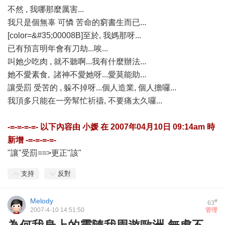
不然 , 我哪那麼厲害...
我只是個無辜 可憐 苦命的窮書生而已...
[color=&#35;00008B]至於, 我媽那呀...
已有預言明年會有刀劫...唉...
叫她少吃肉 , 就不聽啊...我有什麼辦法...
她不愛素食, 諸神不愛她呀...愛莫能助...
讓受罰 受苦的 , 躲不掉呀...個人造業, 個人擔囉...
我頂多只能在一旁幫忙祈禱, 不要痛太久囉...
-=-=-=-=- 以下內容由
小媛
在
2007年04月10日 09:14am
時
新增 -=-=-=-=-
"讓"受罰==>更正"該"
支持
反對
Melody
#
63
2007-4-10 14:51:50
管理