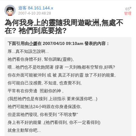
遊客
84.161.144.x
#
65
2007-4-10 20:48:28
管理
為何我身上的靈隨我周遊歐洲,無處不
在? 祂們到底要捨?
下面引用由
小媛
在
2007/04/10 09:10am
發表的內容：
厚...真不知該怎說咧...
祂們看你身體不好, 幫你調氣(靈療),
喂...祂們也不是吃飽閒著 撐著 一天到晚都有空幫你,好嗎?
你在外面可能被沖到 或 被 真正不好的靈 放了不好的能量,
你可能自己沒感覺, 不知道, 也查覺不到,
平常有在你旁邊 照顧你的神 ,
(我想祂們也是有接到 上頭指示 要來保護你吧...)
祂們可能無法24小時跟在你身邊保護你,
但是當祂們發現, 你有受到 "不明攻擊"
身上有不好的能量 ,(祂們看得到, 你不一定看得到)
就會主動幫你吧...