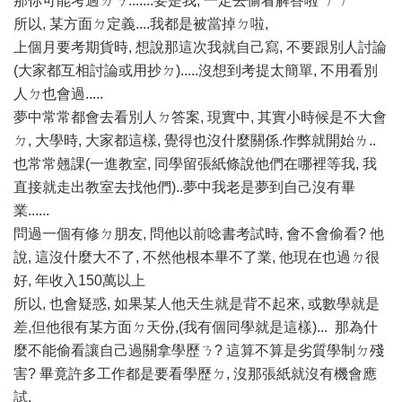
那你可能考過ㄌㄋ.......要是我, 一定去偷看解答啦 ㄏㄏ
所以, 某方面ㄉ定義....我都是被當掉ㄉ啦,
上個月要考期貨時, 想說那這次我就自己寫, 不要跟別人討論
(大家都互相討論或用抄ㄉ).....沒想到考提太簡單, 不用看別
人ㄉ也會過.....
夢中常常都會去看別人ㄉ答案, 現實中, 其實小時候是不大會
ㄉ, 大學時, 大家都這樣, 覺得也沒什麼關係.作弊就開始ㄌ..
也常常翹課(一進教室, 同學留張紙條說他們在哪裡等我, 我
直接就走出教室去找他們)..夢中我老是夢到自己沒有畢
業......
問過一個有修ㄉ朋友, 問他以前唸書考試時, 會不會偷看? 他
說, 這沒什麼大不了, 不然他根本畢不了業, 他現在也過ㄉ很
好, 年收入150萬以上
所以, 也會疑惑, 如果某人他天生就是背不起來, 或數學就是
差,但他很有某方面ㄉ天份,(我有個同學就是這樣)... 那為什
麼不能偷看讓自己過關拿學歷ㄋ? 這算不算是劣質學制ㄉ殘
害? 畢竟許多工作都是要看學歷ㄉ, 沒那張紙就沒有機會應
試,