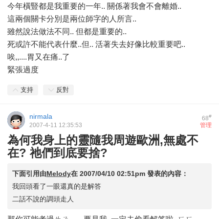
今年橫豎都是我重要的一年.. 關係著我會不會離婚..
這兩個關卡分別是兩位師字的人所言..
雖然說法做法不同.. 但都是重要的..
死或許不能代表什麼..但.. 活著失去好像比較重要吧..
唉,,....胃又在痛..了
緊張過度
支持
反對
nirmala
#
68
2007-4-11 12:35:53
管理
為何我身上的靈隨我周遊歐洲,無處不
在? 祂們到底要捨?
下面引用由
Melody
在
2007/04/10 02:51pm
發表的內容：
我回頭看了一眼還真的是解答
二話不說的調頭走人