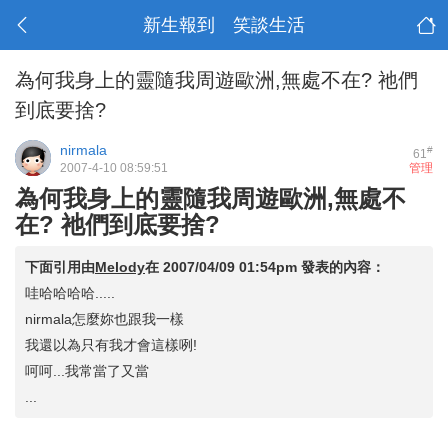
新生報到 笑談生活
為何我身上的靈隨我周遊歐洲,無處不在? 祂們
到底要捨?
nirmala
#
61
2007-4-10 08:59:51
管理
為何我身上的靈隨我周遊歐洲,無處不
在? 祂們到底要捨?
下面引用由
Melody
在
2007/04/09 01:54pm
發表的內容：
哇哈哈哈哈.....
nirmala怎麼妳也跟我一樣
我還以為只有我才會這樣咧!
呵呵...我常當了又當
...