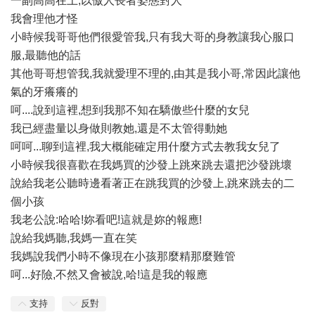
一副高高在上,以傲人長者姿態對人
我會理他才怪
小時候我哥哥他們很愛管我,只有我大哥的身教讓我心服口
服,最聽他的話
其他哥哥想管我,我就愛理不理的,由其是我小哥,常因此讓他
氣的牙癢癢的
呵....說到這裡,想到我那不知在驕傲些什麼的女兒
我已經盡量以身做則教她,還是不太管得動她
呵呵...聊到這裡,我大概能確定用什麼方式去教我女兒了
小時候我很喜歡在我媽買的沙發上跳來跳去還把沙發跳壞
說給我老公聽時邊看著正在跳我買的沙發上,跳來跳去的二
個小孩
我老公說:哈哈!妳看吧!這就是妳的報應!
說給我媽聽,我媽一直在笑
我媽說我們小時不像現在小孩那麼精那麼難管
呵...好險,不然又會被說,哈!這是我的報應
支持
反對