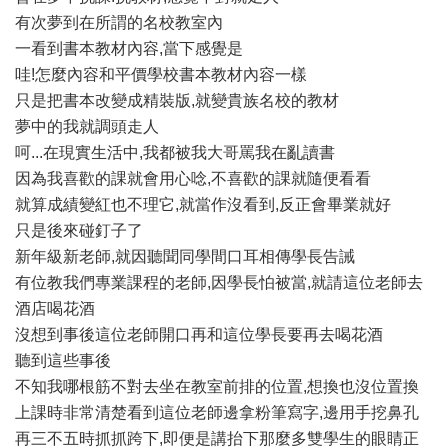
有次夢到在所謂的名校教室內
一看到書本教材內容,當下感覺是
哇!怎麼內容和平價學校書本教材內容一樣
只是把書本改變成精裝版,就變貴族名校的教材
夢中的我就調頭走人
呵...在現實生活中,我都被我大哥罵我在亂讀書
因為我喜歡的課就會用心唸,不喜歡的課就隨便看看
就算成績變紅也不理它,就當作沒看到,反正會畢業就好
只是後來碰釘子了
新年級新老師,就因聽聞同學間口耳相傳學長告誡
有位教我們專業課程的老師,因學長怕被當,就請這位老師去
酒店喝花酒
沒想到事後這位老師開口再和這位學長要再去喝花酒
聽到這些事後
不知我哪根筋不對去坐在教室前排的位置,想換也沒位置換
上課時非常清楚看到這位老師邊拿粉筆寫字,邊用手挖鼻孔
再三不五時抓抓跨下,即便是講抬下那麼多雙學生的眼睛正