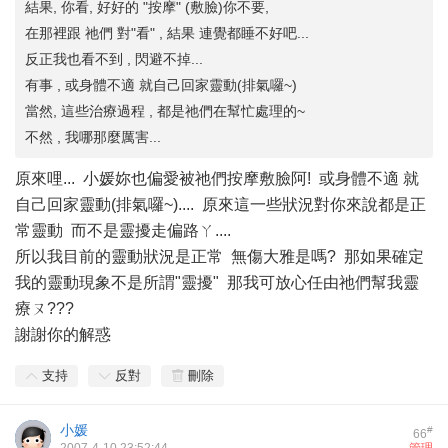
結果, 你看, 好好的 "按摩" (敷臉)你不要,
在那裡跟 祂們 對"看" , 結果 連覺都睡不好吧...
反正我也看不到 , 閃避不掉...
有事 , 或身體不適 就自己回家靈動(排氣囉~)
當然, 這些治療過程 , 都是祂們在幫忙處理的~
不然 , 我哪那麼厲害...
原來哩... 小媛妳也偏愛被祂們按摩敷臉阿! 或身體不適 就
自己回家靈動(排氣囉~).... 原來這一些狀況對你來說都是正
常靈動 而不是靈擾走偏路ㄚ....
所以我目前的靈動狀況是正常 無傷大雅是嗎? 那如果確定
我的靈動現象不是所謂"靈擾" 那我可放心任由祂們幫我靈
療ㄡ???
謝謝你的解惑
支持
反對
刪除
小媛
#
66