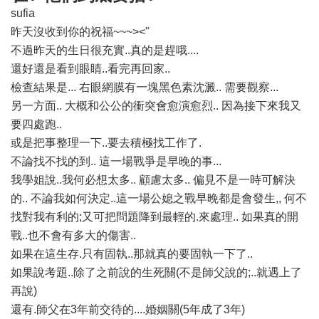
sufia
昨天沒收到你的祝福~~~><"
不過昨天的生日很充實..真的是趕哦....
還好還是看到眼睛..看完再回家..
檢查結果是... 右眼網膜有一塊黑色素沈澱.. 需要觀察...
另一方面.. 大概和公公的衝突會愈演愈烈.. 因為接下來我又
要四處跑..
或是把事整理一下..要去積極找工作了.
不論找不找的到.. 這一場戰爭是早晚的事...
我學姐說..我何必想太多.. 顧慮太多.. 偏見不是一時可解決
的.. 不論我如何決定..這一場公媳之戰早晚都是會發生,, 何不
找對我有利的;又可把問題降到最輕的.來處理.. 如果真的開
戰..也不會有多大的傷害..
如果在這生存.只有固執..那就真的要固執一下了..
如果說考題..除了之前說的生死關(不是師父說的;..就遇上了
再說)
還有.師父在3年前交待的....婚姻關(5年成了3年)