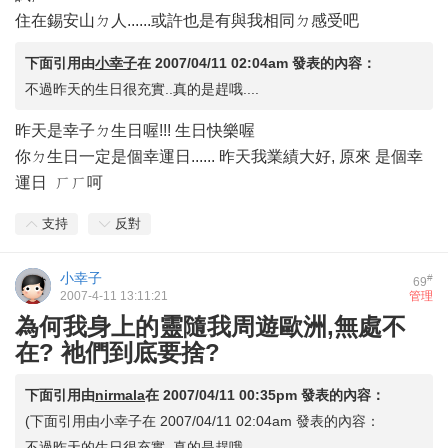
住在錫安山ㄉ人......或許也是有與我相同ㄉ感受吧
下面引用由
小幸子
在
2007/04/11 02:04am
發表的內容：
不過昨天的生日很充實..真的是趕哦....
昨天是幸子ㄉ生日喔!!! 生日快樂喔
你ㄉ生日一定是個幸運日...... 昨天我業績大好, 原來 是個幸
運日 ㄏㄏ呵
支持
反對
小幸子
#
69
2007-4-11 13:11:21
管理
為何我身上的靈隨我周遊歐洲,無處不
在? 祂們到底要捨?
下面引用由
nirmala
在
2007/04/11 00:35pm
發表的內容：
(下面引用由小幸子在 2007/04/11 02:04am 發表的內容：
不過昨天的生日很充實..真的是趕哦....