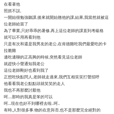
在看著他
照抓不誤,
一開始很勉強聽課,後來就開始翹他的課,結果,我當然就被這
位老師給當了
為了畢業,只好乖乖的暑修,再上這位老師的課直到考級格
就可以不用再看到他
只是有次和還是我男友的老公,在肯德雞吃我們最愛吃的卡
拉脆雞
邊吃邊聊的正高興的時候,突然看見這位老師
就趕快小聲通知我老公
這位老師剛好也看到我了
正想吃快點閃人,老師就走過來,我們互相笑笑打聲招呼
他看看我老公點點頭就笑笑的走人
我也不再那麼討厭他
呵....那時的我真是笨的可以
呵...現在也好不到哪裡去啦..呵..
有時,人對很多事.物的在意與否,也不是那麼完全絕對的