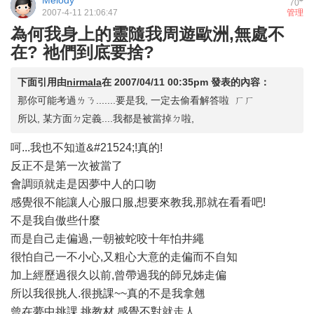
Melody
70
2007-4-11 21:06:47
管理
為何我身上的靈隨我周遊歐洲,無處不
在? 祂們到底要捨?
下面引用由
nirmala
在
2007/04/11 00:35pm
發表的內容：
那你可能考過ㄌㄋ.......要是我, 一定去偷看解答啦 ㄏㄏ
所以, 某方面ㄉ定義....我都是被當掉ㄉ啦,
呵...我也不知道&#21524;!真的!
反正不是第一次被當了
會調頭就走是因夢中人的口吻
感覺很不能讓人心服口服,想要來教我,那就在看看吧!
不是我自傲些什麼
而是自己走偏過,一朝被蛇咬十年怕井繩
很怕自己一不小心,又粗心大意的走偏而不自知
加上經歷過很久以前,曾帶過我的師兄姊走偏
所以我很挑人.很挑課~~真的不是我拿翹
曾在夢中挑課.挑教材,感覺不對就走人