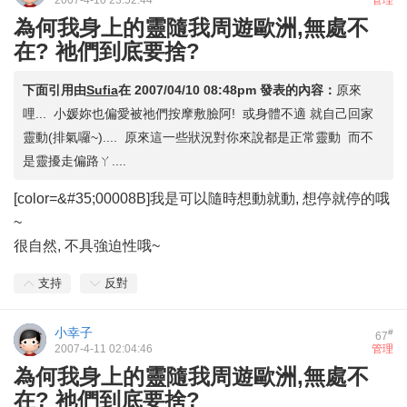
2007-4-10 23:52:44
管理
為何我身上的靈隨我周遊歐洲,無處不
在? 祂們到底要捨?
下面引用由
Sufia
在
2007/04/10 08:48pm
發表的內容：
原來
哩... 小媛妳也偏愛被祂們按摩敷臉阿! 或身體不適 就自己回家
靈動(排氣囉~).... 原來這一些狀況對你來說都是正常靈動 而不
是靈擾走偏路ㄚ....
[color=&#35;00008B]我是可以隨時想動就動, 想停就停的哦
~
很自然, 不具強迫性哦~
支持
反對
小幸子
#
67
2007-4-11 02:04:46
管理
為何我身上的靈隨我周遊歐洲,無處不
在? 祂們到底要捨?