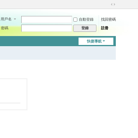
切
換
用戶名
自動登錄
找回密碼
到
寬
密碼
註冊
登錄
版
快捷導航