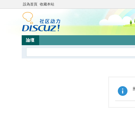
設為首頁
收藏本站
論壇