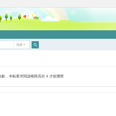
搜索
搜
索
抱歉，本帖要求閲讀權限高於 4 才能瀏覽