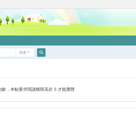
搜索
搜
索
抱歉，本帖要求閲讀權限高於 3 才能瀏覽