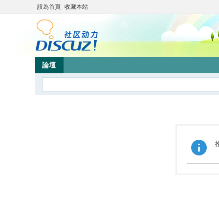
設為首頁
收藏本站
論壇