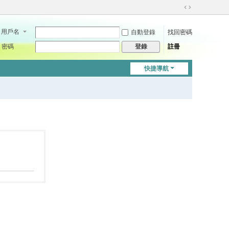
切
換
用戶名
自動登錄
找回密碼
到
寬
密碼
註冊
登錄
版
快捷導航