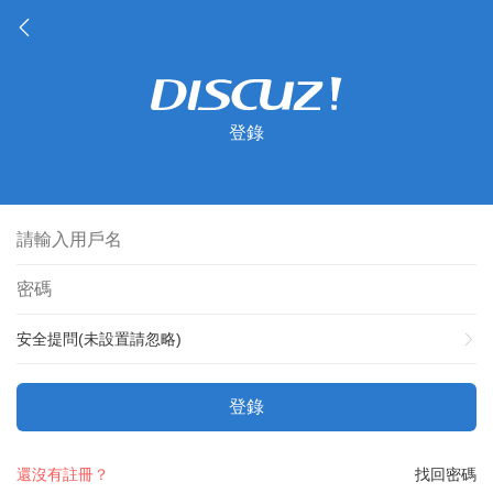
登錄
安全提問(未設置請忽略)
登錄
還沒有註冊？
找回密碼