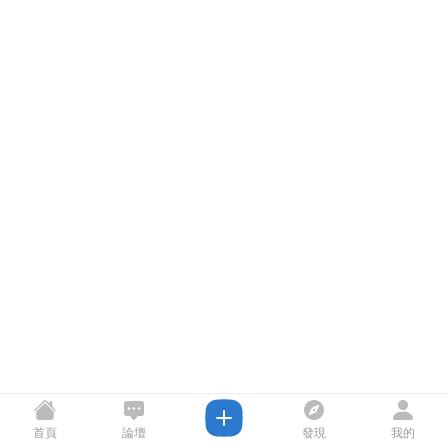
首頁
論壇
發現
我的