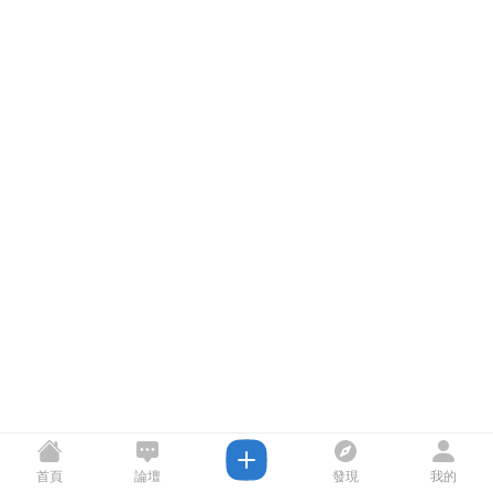
首頁
論壇
發現
我的