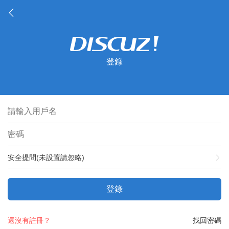
登錄
安全提問(未設置請忽略)
登錄
還沒有註冊？
找回密碼