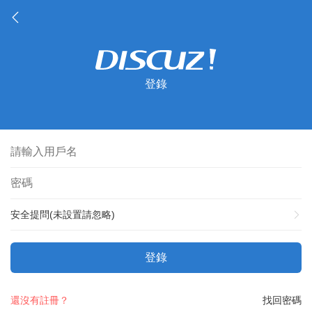
登錄
安全提問(未設置請忽略)
登錄
還沒有註冊？
找回密碼