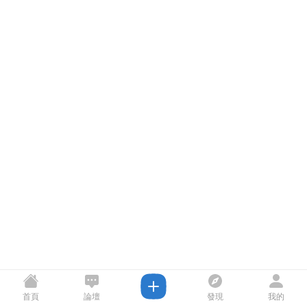
首頁
論壇
發現
我的