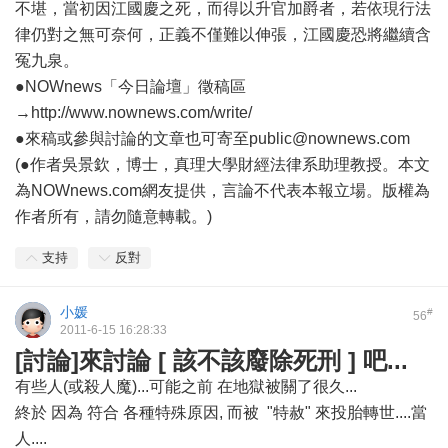
不堪，當初因江國慶之死，而得以升官加爵者，若依現行法
律仍對之無可奈何，正義不僅難以伸張，江國慶恐將繼續含
冤九泉。
●NOWnews「今日論壇」徵稿區
→http://www.nownews.com/write/
●來稿或參與討論的文章也可寄至public@nownews.com
(●作者吳景欽，博士，真理大學財經法律系助理教授。本文
為NOWnews.com網友提供，言論不代表本報立場。版權為
作者所有，請勿隨意轉載。)
支持
反對
小媛
#
56
2011-6-15 16:28:33
[討論]來討論 [ 該不該廢除死刑 ] 吧...
有些人(或殺人魔)...可能之前 在地獄被關了很久...
終於 因為 符合 各種特殊原因, 而被 "特赦" 來投胎轉世....當
人....