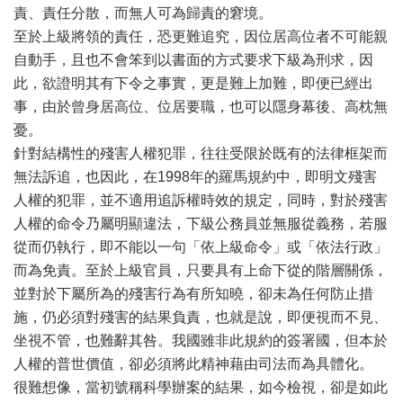
責、責任分散，而無人可為歸責的窘境。
至於上級將領的責任，恐更難追究，因位居高位者不可能親
自動手，且也不會笨到以書面的方式要求下級為刑求，因
此，欲證明其有下令之事實，更是難上加難，即便已經出
事，由於曾身居高位、位居要職，也可以隱身幕後、高枕無
憂。
針對結構性的殘害人權犯罪，往往受限於既有的法律框架而
無法訴追，也因此，在1998年的羅馬規約中，即明文殘害
人權的犯罪，並不適用追訴權時效的規定，同時，對於殘害
人權的命令乃屬明顯違法，下級公務員並無服從義務，若服
從而仍執行，即不能以一句「依上級命令」或「依法行政」
而為免責。至於上級官員，只要具有上命下從的階層關係，
並對於下屬所為的殘害行為有所知曉，卻未為任何防止措
施，仍必須對殘害的結果負責，也就是說，即便視而不見、
坐視不管，也難辭其咎。我國雖非此規約的簽署國，但本於
人權的普世價值，卻必須將此精神藉由司法而為具體化。
很難想像，當初號稱科學辦案的結果，如今檢視，卻是如此