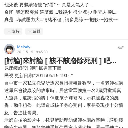
他死後 要繼續給他 "好看" ~ 真是太氣人了....
奇怪, 我怎麼突然 這麼氣....我很少 很少 很少 咀咒人 咧....
真是...考試壓力大...情緒不穩 , 請多見諒 ~~抱歉~~抱歉~~
支持
反對
Melody
#
54
2011-5-19 19:45:39
[討論]來討論 [ 該不該廢除死刑 ] 吧...
尿床蟑螂咬! 師強抓男童下體
民視 更新日期:"2011/05/19 19:01"
台中市一家私立托兒所遭家長指控粗暴教學，一名老師在講
述尿床會被蟲咬的故事時，居然當眾強拉一名2歲男童當真
人道具，還誇張的將手伸進孩子褲襠內，示範被蟲咬的感
覺，動作粗魯，此舉造成孩子身心受創，家長發現後十分憤
怒，告進社會局。
老師自拍的影片中，托兒所助理幼保師在講故事時，談到蟑
螂咬生殖器，無預警伸手抓住男童小腿猛拖，還一手伸進小