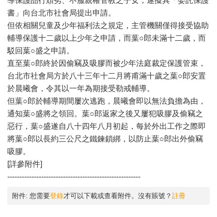
導保護品行頑劣、不服親權管教之子女，遂擬具「委託保護
書」向台北市社會局提出申請。
但依相關兒童及少年福利法之規定，主管機關僅得接受協助
輔導保護十二歲以上少年之申請，而葉○郎未滿十二歲，而
駁回葉○盛之申請。
直至葉○郎終於因偷竊及吸膠而被少年法庭裁定保護管束，
台北市社會局方於八十三年十二月將甫滿十歲之葉○郎安置
於晨曦會，令其以一年為期接受勒戒輔導。
但葉○郎於輔導期間屢次逃跑，晨曦會即以無法負擔為由，
通知葉○盛將之領回。葉○郎返家之後又屢犯吸膠及偷竊之
惡行，葉○盛遂自八十四年八月初起，每於外出工作之際即
將葉○郎以長約三公尺之鐵鍊鎖綁，以防止葉○郎出外偷竊
吸膠。
[詳參附件]
-------------------------------------------------------
附件:
您需要
登錄
才可以下載或查看附件。沒有賬號？
註冊