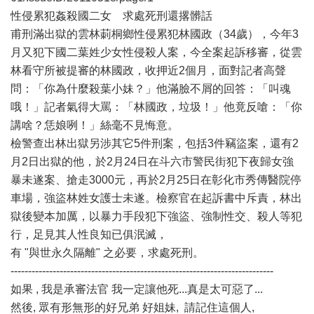
性侵累犯姦殺國二女 求處死刑還撂髒話
甫刑滿出獄的雲林莿桐鄉性侵累犯林國政（34歲），今年3
月又犯下國二葉姓少女性侵殺人案，今全案起訴移審，從雲
林看守所被提審的林國政，收押近2個月，面對記者高聲
問：「你為什麼殺葉小妹？」他滿臉不屑的回答：「叫魂
哦！」記者氣得大罵：「林國政，垃圾！」他竟反嗆：「你
講啥？恁娘咧！」絲毫不見悔意。
檢警查出林出獄另涉其它5件刑案，包括3件竊盜案，還有2
月2日出獄的他，於2月24日在斗六市警民街犯下夜歸女強
暴未遂案、搶走3000元，再於2月25日在彰化市秀傳醫院停
車場，強盜林姓女護士未遂。檢察官在起訴書中斥責，林出
獄後變本加厲，以暴力手段犯下強盜、強制性交、殺人等犯
行，足見其人性良知已俱泯滅，
有 "與世永久隔離" 之必要，求處死刑。
---------------------------------------------------------------------------
如果 , 我是承審法官 我一定讓他死...真是太可惡了...
然後, 眾有形無形的好兄弟 好姐妹, 請記住這個人,