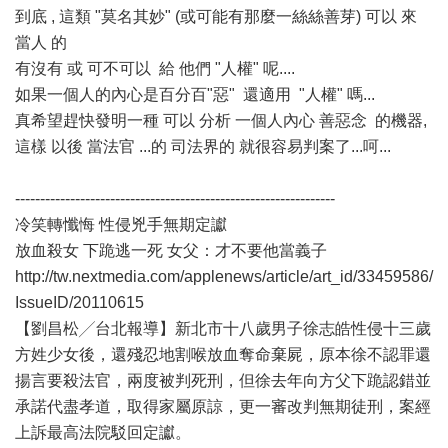
到底 , 這類 "莫名其妙" (或可能有那麼一絲絲善芽) 可以 來
當人 的
有沒有 或 可不可以 給 他們 "人權" 呢....
如果一個人的內心是百分百"惡" 還適用 "人權" 嗎...
真希望趕快發明一種 可以 分析 一個人內心 善惡念 的機器,
這樣 以後 當法官 ...的 司法界的 就很容易判案了...呵...
----------------------------------------------------------------
冷笑轉懺悔 性侵兇手無期定讞
放血殺女 下跪逃一死 女父：才不要他當義子
http://tw.nextmedia.com/applenews/article/art_id/33459586/
IssueID/20110615
【劉昌松╱台北報導】新北市十八歲男子徐志皓性侵十三歲
方姓少女後，還殘忍地割喉放血奪命棄屍，原本徐不認罪還
揚言要殺法官，兩度被判死刑，但徐去年向方父下跪認錯並
承諾代盡孝道，取得家屬原諒，更一審改判無期徒刑，案經
上訴最高法院駁回定讞。