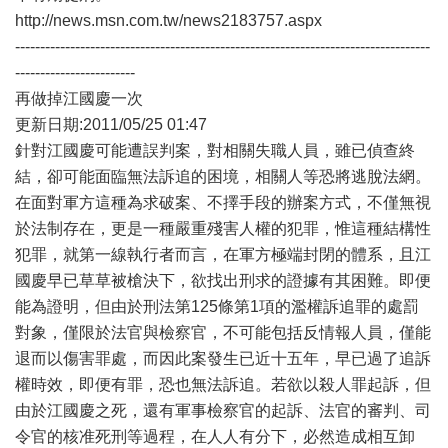
http://news.msn.com.tw/news2183757.aspx
-----------------------------------------------------------------------------------
------------------------
再做掉江國慶一次
更新日期:2011/05/25 01:47
針對江國慶可能遭誤判案，對相關失職人員，雖已偵查終
結，卻可能面臨無法訴追的困境，相關人等恐將逃脫法網。
在面對軍方這種為求破案、不擇手段的辦案方式，不僅無視
於法制存在，更是一種嚴重殘害人權的犯罪，惟這種結構性
犯罪，就第一線執行者而言，在軍方極端封閉的體系，且江
國慶早已草草被槍決下，欲找出刑求的證據有其困難。即便
能為證明，但由於刑法第125條第1項的濫權訴追罪的處罰
對象，僅限於法官與檢察官，不可能包括反情報人員，僅能
退而以傷害罪處，而因此案發生已近十五年，早已過了追訴
權時效，即便有罪，恐也無法訴追。若欲以殺人罪起訴，但
由於江國慶之死，還有軍事檢察官的起訴、法官的審判、司
令官的核准死刑等過程，在人人有分下，必然造成相互卸