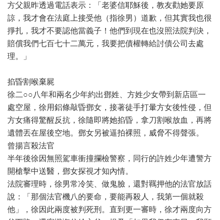
方父親昨透過電話表示：「老婆信耶穌後，教友勸她要原
諒，我才會在法庭上接受他（指徐男）道歉，但其實我也很
掙扎，我才不要認他當義子！他們到現在也沒照法院判決，
賠償我們七百七十二萬元，我要把債權轉給討債公司去處
理。」
掐昏割喉棄屍
徐二○○八年和兩名少年約出鄧姓、方姓少女帶到新店區一
處空屋，徐用鋁條敲昏鄧女，接著徒手打暈方女後性侵，但
方女痛得驚醒反抗，徐隨即將她掐昏，拿刀割喉放血，再將
遺體丟在屋後空地。鄧女另被逼拍裸照，威脅不得聲張。
曾揚言殺法官
半年後徐因無照駕車衝撞攔檢警察，同行的許姓少年遭警方
開槍擊中送醫，鄧女探視才知內情。
法院審理時，徐男常冷笑、做鬼臉，還對羈押他的法官放話
說：「那個法官機八的要命，要能再殺人，我第一個就殺
他」，徐因此兩度被判死刑。直到更一審時，徐才兩度向方