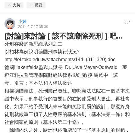
支持
反對
小媛
#
59
2011-9-7 17:35:39
[討論]來討論 [ 該不該廢除死刑 ] 吧...
死刑存廢的新思維系列之二
以柏林為例說明德國刑事執行狀況?
http://fel.toko.edu.tw/attachments/144_(311-320).doc
德國Hakenfelds監獄典獄長 Dr. Uwe Meyer-Odewald 著
稻江科技暨管理學院財經法律系 助理教授 馬躍中 譯
壹、引言：基本法和人權法概述
根據德國憲法，死刑業已廢除。聯邦憲法法院在一個基本決
議中表示，刑事執行的首要目的在於使受刑人更生、再社會
化。如果不給予受刑人未來能夠免除刑罰的設計，那麼終身
徒刑就嚴重干預了人性尊嚴的基本法則（基本法第一條）和
社會國家的原則（基本法第二十條）。
除國內法之外，歐洲也逐漸增加了一些基本原則的規範，