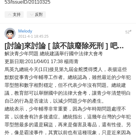
53/IssueID/20110325
支持
反對
Melody
#
52
2011-4-1 18:45:25
[討論]來討論 [ 該不該廢除死刑 ] 吧...
解決青少年問題 總統建議舉行國中法律大會考
更新日期:2011/04/01 17:38 楊雨青
馬英九總統今天(1日)接見第九屆金舵獎得獎人，表揚這些
默默從事青少年輔導工作者。總統認為，雖然最近的少年犯
罪型態和數字相對穩定，但不代表少年沒有問題。總統建
議，教育部可以舉辦國中的法律大會考，讓青少年清楚明白
自己的行為是否違法，以減少問題少年的產生。
總統表示，少年輔導非常重要，因為少年時期問題處理不
當，以後會有許多後遺症。總統指出，這幾年台灣的少年犯
罪型態最多的還是竊盜，再來是傷害及毒品，還有性侵。另
外，像是霸淩事件，其實以前也有這種現象，只是近來因為