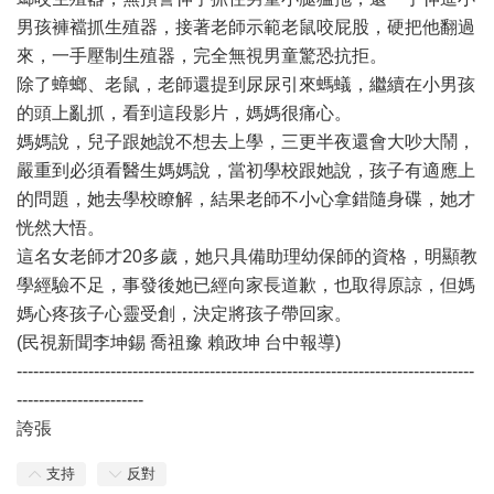
男孩褲襠抓生殖器，接著老師示範老鼠咬屁股，硬把他翻過
來，一手壓制生殖器，完全無視男童驚恐抗拒。
除了蟑螂、老鼠，老師還提到尿尿引來螞蟻，繼續在小男孩
的頭上亂抓，看到這段影片，媽媽很痛心。
媽媽說，兒子跟她說不想去上學，三更半夜還會大吵大鬧，
嚴重到必須看醫生媽媽說，當初學校跟她說，孩子有適應上
的問題，她去學校瞭解，結果老師不小心拿錯隨身碟，她才
恍然大悟。
這名女老師才20多歲，她只具備助理幼保師的資格，明顯教
學經驗不足，事發後她已經向家長道歉，也取得原諒，但媽
媽心疼孩子心靈受創，決定將孩子帶回家。
(民視新聞李坤錫 喬祖豫 賴政坤 台中報導)
-----------------------------------------------------------------------------------
-----------------------
誇張
支持
反對