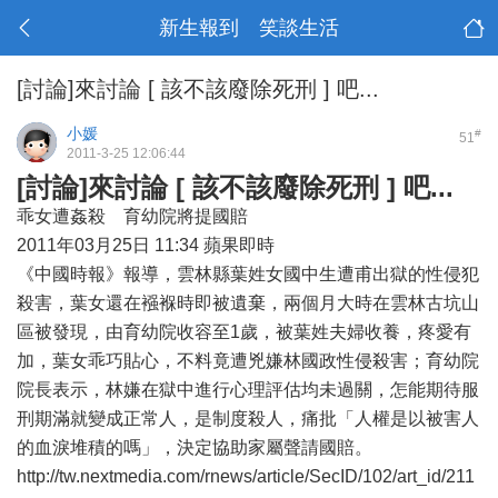
新生報到 笑談生活
[討論]來討論 [ 該不該廢除死刑 ] 吧...
小媛
#
51
2011-3-25 12:06:44
[討論]來討論 [ 該不該廢除死刑 ] 吧...
乖女遭姦殺 育幼院將提國賠
2011年03月25日 11:34 蘋果即時
《中國時報》報導，雲林縣葉姓女國中生遭甫出獄的性侵犯
殺害，葉女還在襁褓時即被遺棄，兩個月大時在雲林古坑山
區被發現，由育幼院收容至1歲，被葉姓夫婦收養，疼愛有
加，葉女乖巧貼心，不料竟遭兇嫌林國政性侵殺害；育幼院
院長表示，林嫌在獄中進行心理評估均未過關，怎能期待服
刑期滿就變成正常人，是制度殺人，痛批「人權是以被害人
的血淚堆積的嗎」，決定協助家屬聲請國賠。
http://tw.nextmedia.com/rnews/article/SecID/102/art_id/211