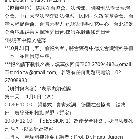
【協辦單位】 德國在台協會、法務部、國際刑法學會台灣
分會、中正大學法學院暨法律系、民間司法改革基金會、台
灣人權促進會、台灣大學人權與法理學研究中心、台北律師
公會犯罪被害人保護委員會/律師在職進修委員會
*現場有中德文翻譯
**10月31日（五）前報名者，將會獲得中德文會議資料手冊
一本，並且供應午餐。
***報名請下載報名表，填寫後回傳至02-27094482或email
至taedp.tw@gmail.com。若還有任何問題請電洽：02-
27098983
【研討會內容】*表示尚須確認
第一天 11月6日（四）
09:30~10:00 開幕式∼貴賓致詞 德國在台協會、法務
部、廢除死刑推動聯盟（暫定）
10:00~12:00 【SESSION 1】為達安全社會，我們需要死
刑嗎？∼以歐洲為觀察
主持人：黃瑞明律師�主講者：Prof. Dr. Hans~Jurgen