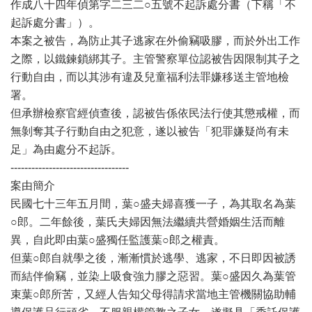
作成八十四年偵第字二三二○五號不起訴處分書（下稱「不
起訴處分書」）。
本案之被告，為防止其子逃家在外偷竊吸膠，而於外出工作
之際，以鐵鍊鎖綁其子。主管警察單位認被告因限制其子之
行動自由，而以其涉有違及兒童福利法罪嫌移送主管地檢
署。
但承辦檢察官經偵查後，認被告係依民法行使其懲戒權，而
無剝奪其子行動自由之犯意，遂以被告「犯罪嫌疑尚有未
足」為由處分不起訴。
----------------------------------
案由簡介
民國七十三年五月間，葉○盛夫婦喜獲一子，為其取名為葉
○郎。二年餘後，葉氏夫婦因無法繼續共營婚姻生活而離
異，自此即由葉○盛獨任監護葉○郎之權責。
但葉○郎自就學之後，漸漸慣於逃學、逃家，不日即因被誘
而結伴偷竊，並染上吸食強力膠之惡習。葉○盛因久為葉管
束葉○郎所苦，又經人告知父母得請求當地主管機關協助輔