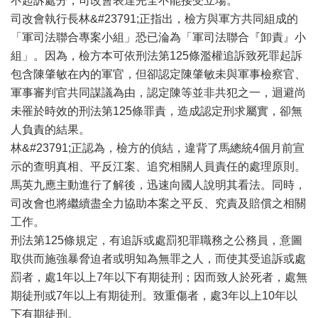
不起訴處分，司改會表達完全不能接受立場。
司改會執行長林&#23791;正指出，檢方與軍方共同組成的
「軍司法聯合專案小組」恐已淪為「軍司法聯合『卸責』小
組」。因為，檢方本可依刑法第125條濫權追訴致死罪起訴
包含陳肇敏在內的軍官，但卻認定陳肇敏未與軍事檢察官、
軍事審判官共同謀議為由，認定陳等並非共犯之一，迴避尚
未罹於時效的刑法第125條罪責，造成認定刑求屬實，卻無
人負責的結果。
林&#23791;正認為，檢方的偵結，違背了馬總統4個月前宣
示的查明真相、平反江案、追究相關人員責任的處理原則。
馬英九應主動進行了解後，迅速向國人說明其看法。同時，
司改會也將繼續盡全力協助本案之平反、究責及賠償之相關
工作。
刑法第125條規定，有追訴或處罰犯罪職務之公務員，意圖
取供而施強暴脅迫者或明知為無罪之人，而使其受追訴或處
罰者，處1年以上7年以下有期徒刑；因而致人於死者，處無
期徒刑或7年以上有期徒刑。致重傷者，處3年以上10年以
下有期徒刑。