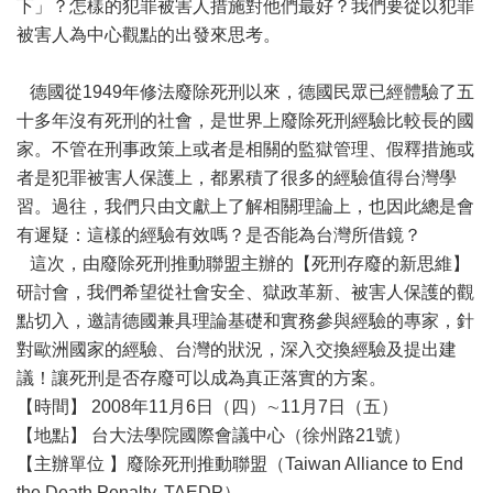
下」？怎樣的犯罪被害人措施對他們最好？我們要從以犯罪
被害人為中心觀點的出發來思考。
德國從1949年修法廢除死刑以來，德國民眾已經體驗了五
十多年沒有死刑的社會，是世界上廢除死刑經驗比較長的國
家。不管在刑事政策上或者是相關的監獄管理、假釋措施或
者是犯罪被害人保護上，都累積了很多的經驗值得台灣學
習。過往，我們只由文獻上了解相關理論上，也因此總是會
有遲疑：這樣的經驗有效嗎？是否能為台灣所借鏡？
這次，由廢除死刑推動聯盟主辦的【死刑存廢的新思維】
研討會，我們希望從社會安全、獄政革新、被害人保護的觀
點切入，邀請德國兼具理論基礎和實務參與經驗的專家，針
對歐洲國家的經驗、台灣的狀況，深入交換經驗及提出建
議！讓死刑是否存廢可以成為真正落實的方案。
【時間】 2008年11月6日（四）∼11月7日（五）
【地點】 台大法學院國際會議中心（徐州路21號）
【主辦單位 】廢除死刑推動聯盟（Taiwan Alliance to End
the Death Penalty, TAEDP）