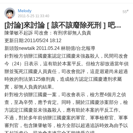
Melody
#
55
2011-5-25 11:33:40
[討論]來討論 [ 該不該廢除死刑 ] 吧...
陳肇敏不起訴 司改會：有刑求卻無人負責
更新日期:2011/05/24 18:12
新頭殼newtalk 2011.05.24 林朝億/台北報導
針對檢方偵辦江國慶案認定江國慶未強姦殺人，民間司改會
今（24）日表示，這有助於本案平反。但檢方卻放過當年偵
辦並冤死江國慶人員責任，司改會批評，這是迴避尚未超過
時效的刑法第125條刑責，造成檢方認定江國慶遭刑求屬
實，卻無人負責的結果。
針對檢方偵辦江國慶一案，司改會表示，檢方歷4個月之偵
查，至為辛勞，應予肯定。同時，關於江國慶涉案部分，檢
方認定江國慶並未強姦殺人，應有助於本案的平反工作。
不過，對於多年前偵辦江國慶案的軍官、軍事檢察官、軍事
審判官，包含陳肇敏等，檢方全部以超過追訴時效為由予以