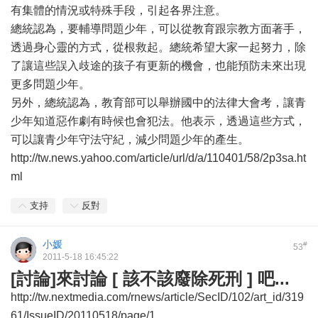
有集體的情況或特殊手段，引起各界注意。
總統認為，要輔導問題少年，可以從教育跟宗教方面著手，
透過身心靈的方式，從根救起。總統希望大家一起努力，除
了讓這些誤入歧途的孩子有更新的機會，也能預防未來出現
更多問題少年。
另外，總統認為，教育部可以舉辦國中的法律大會考，讓青
少年知道惡作劇有時候也會犯法。他表示，透過這些方式，
可以讓青少年守法守紀，減少問題少年的產生。
http://tw.news.yahoo.com/article/url/d/a/110401/58/2p3sa.ht
ml
支持
反對
小媛
#
53
2011-5-18 16:45:22
[討論]來討論 [ 該不該廢除死刑 ] 吧...
http://tw.nextmedia.com/rnews/article/SecID/102/art_id/319
61/IssueID/20110518/page/1