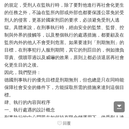
的規定，受刑人在監執行時，除了要對他進行再社會化更生
的任務之外，不論在監所內部或外部也都要保護公眾免於受
刑人的侵害，更基於國家刑罰的要求，必須避免受刑人逃
獄。具體來說，在刑事執行時，經由安全的監禁、監督、控
制與外界的接觸等，以及整個執行的處遇措施，都要顧及在
監所內外的他人不會受到危害。如果要達到「刑期無刑」的
目標，在刑事犯行人服刑期間，其它的刑罰目的，例如擔負
罪責、償贖罪過以及威嚇的效果，原則上都必須退居再社會
化更生目的之後。
因此，我們堅持：
德國刑事執行的優先目標是刑期無刑，但也總是只在同時能
保障社會安全的條件下，方能採取所需的措施來達到這個目
標。
肆、執行的內容與程序
一、執行處遇的設計概念
刑事執行的中心問題在如何於有限金錢運用下，使受刑人達
回覆
到有效的再社會化更生目的。如果僅只監禁受刑人，當然無