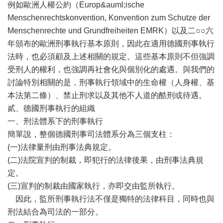
例如歐洲人權公約（Europ&auml;ische
Menschenrechtskonvention, Konvention zum Schutze der
Menschenrechte und Grundfreiheiten EMRK）以及二○○六
年頒布的歐洲刑事執行基本原則，因此在適用德國刑事執行
法時，也必須顧及上述相關的規定。這些基本原則不但強調
受刑人的權利，也強調再社會化與個別化的處遇。與我們的
討論特別相關的是，刑事執行領域中的生命權（人身權、基
本法第二條）、禁止刑求以及其他不人道的酷刑或待遇。
貳、德國刑事執行的組織
一、刑法體系下的刑事執行
簡單說，整個德國刑事司法體系分為三個支柱：
(一)法律量刑由刑事法典規定。
(二)法院宣判的制裁，即犯行的法律後果，由刑事法典規
定。
(三)宣判的制裁由國家執行，亦即交由監所執行。
因此，監所刑事執行法不僅是獨特的法律科目，同時也與
刑法結合為司法的一部分。