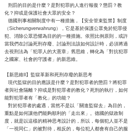
刑罰的目的是什麼？是對犯罪的人進行報復？懲罰？教
化？抑或是保護社會大眾的安全？
德國刑事相關制度中有一種措施，【安全管束監禁】制度
（Sicherungverwahrung），它是基於保護公眾免於犯罪侵
犯、消除公眾恐懼為目的的一種措施。依照比例原則，或許
當我們在討論死刑存廢、討論刑法該如何設計時，必須將過
去視刑法為「犯罪人的大憲章」舊思維，轉化為「對抗犯罪
之國家、社會的守護者」的新思維。
【新思維II】監獄革新和死刑存廢的新思考
現代監獄的目的應該是什麼？是對犯罪者的懲罰？將犯罪
者與社會隔離？抑或是對犯罪者的教化？死刑的執行，如何
能對犯罪者有「教化」的功能？
對於犯罪者的處遇，當然不是以「關進監獄去」為目的，
重點是如何讓他們能夠順利的「走出來」。德國的獄政制
度，就是以這樣的精神思考設計的，所以，每個犯人並不是
「一視同仁」的被對待，相反的，每位犯人都會有自己的服