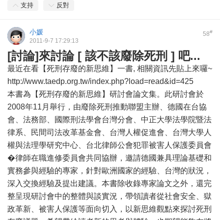
支持
反對
小媛
#
58
2011-9-7 17:29:13
[討論]來討論 [ 該不該廢除死刑 ] 吧...
最近在看【死刑存廢的新思維】一書, 相關資訊先貼上來囉~
http://www.taedp.org.tw/index.php?load=read&id=425
本書為【死刑存廢的新思維】研討會論文集。此研討會於
2008年11月舉行，由廢除死刑推動聯盟主辦、德國在台協
會、法務部、國際刑法學會台灣分會、中正大學法學院暨法
律系、民間司法改革基金會、台灣人權促進會、台灣大學人
權與法理學研究中心、台北律師公會犯罪被害人保護委員會
�律師在職進修委員會共同協辦，邀請德國兼具理論基礎和
實務參與經驗的專家，針對歐洲國家的經驗、台灣的狀況，
深入交換經驗及提出建議。本書除收錄專家論文之外，還完
整呈現研討會中的整體與談實況，帶領讀者從社會安全、獄
政革新、被害人保護等面向切入，以新思維觀點來探討死刑