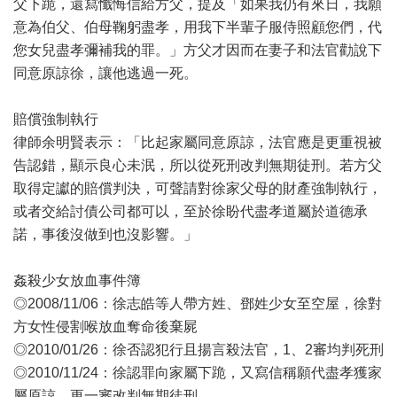
父下跪，還寫懺悔信給方父，提及「如果我仍有來日，我願
意為伯父、伯母鞠躬盡孝，用我下半輩子服侍照顧您們，代
您女兒盡孝彌補我的罪。」方父才因而在妻子和法官勸說下
同意原諒徐，讓他逃過一死。
賠償強制執行
律師余明賢表示：「比起家屬同意原諒，法官應是更重視被
告認錯，顯示良心未泯，所以從死刑改判無期徒刑。若方父
取得定讞的賠償判決，可聲請對徐家父母的財產強制執行，
或者交給討債公司都可以，至於徐盼代盡孝道屬於道德承
諾，事後沒做到也沒影響。」
姦殺少女放血事件簿
◎2008/11/06：徐志皓等人帶方姓、鄧姓少女至空屋，徐對
方女性侵割喉放血奪命後棄屍
◎2010/01/26：徐否認犯行且揚言殺法官，1、2審均判死刑
◎2010/11/24：徐認罪向家屬下跪，又寫信稱願代盡孝獲家
屬原諒，更一審改判無期徒刑