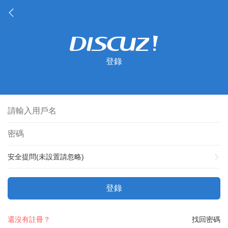
登錄
安全提問(未設置請忽略)
登錄
還沒有註冊？
找回密碼