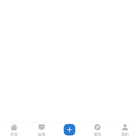
首頁
論壇
發現
我的