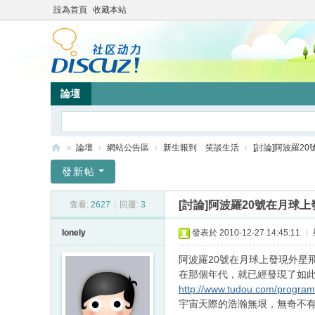
設為首頁
收藏本站
論壇
»
論壇
›
網站公告區
›
新生報到 笑談生活
›
[討論]阿波羅2
靜
發新帖
竹
[討論]阿波羅20號在月球
查看:
2627
|
回覆:
3
林
心
lonely
發表於 2010-12-27 14:45:11
|
靈
阿波羅20號在月球上發現外星
網
在那個年代，就已經發現了如
http://www.tudou.com/progra
站
宇宙天際的浩瀚無垠，無奇不有