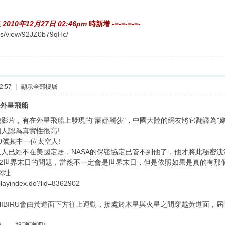
在
2010年12月27日 02:46pm
時新增 -=-=-=-=-
ms/view/92JZ0b79qHc/
2:57
|
顯示全部樓層
現外星飛船
影片，有在外星飛船上發現的"蒙娜麗莎"，中國大陸的網友將它翻譯為"嫦
人認為真實性很高!
0號其中一位太空人!
人已經不在美國定居，NASA的保密協定已管不到他了，他才將此秘密洩
12世界末日的問題，當然不一定會是世界末日，但是依照如果是真的有那
網址
/playindex.do?lid=8362902
年NIBIRU會由黃道面下方往上運動，接處於木星與火星之間穿越黃道面