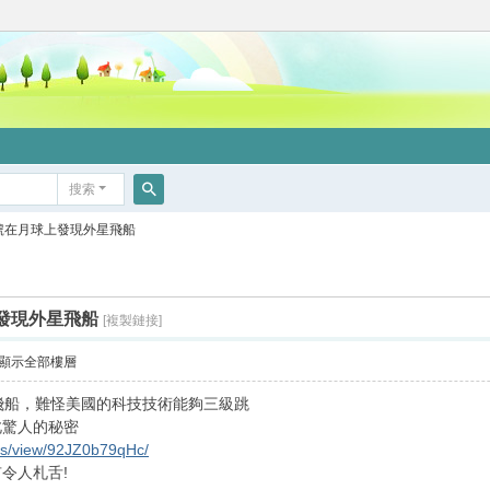
搜索
搜
0號在月球上發現外星飛船
索
上發現外星飛船
[複製鏈接]
顯示全部樓層
飛船，難怪美國的科技技術能夠三級跳
此驚人的秘密
ms/view/92JZ0b79qHc/
令人札舌!