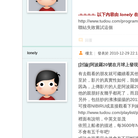
-=-=-=-=- 以下內容由
lonely
http://www.tudou.com/progra
聯結失敗嘗試這個
回覆
lonely
樓主
|
發表於 2010-12-29 22:1
[討論]阿波羅20號在月球上發
有去觀看的朋友就可繼續看其他
至於，影片的真實性如何，我個
因為，上傳影片的人是阿波羅2
他的親朋好友幾乎都死了，而且
另外，包括炒的沸沸揚揚的20
可搜尋NIBIRU或直接觀看下列
http://www.tudou.com/playlist
裡面有說明，中英文並茂
依照上船者的描述，每3600
不會有五千年吧!