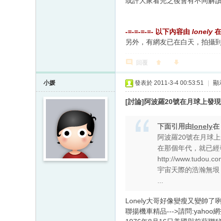
或許大家看完之後會有不同解讀
-=-=-=-=- 以下內容由
lonely
另外，有網友已在白天，拍攝到許
回覆
小媛
發表於 2011-3-4 00:53:51
|
顯
[討論]阿波羅20號在月球上發
下面引用由
lonely
阿波羅20號在月球
在那個年代，就已經
http://www.tudou.c
宇宙天際的浩瀚無垠
...
Lonely大哥好像變瘦又變帥了咧.
聯揚機車精品--->請問:yahoo