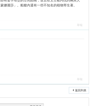
，內部有金字塔型的空間結構，並且在太空船內找到兩具人
「蒙娜麗莎」。船艙內還有一些不知名的植物寄生著。
舉報
舉報
返回列表