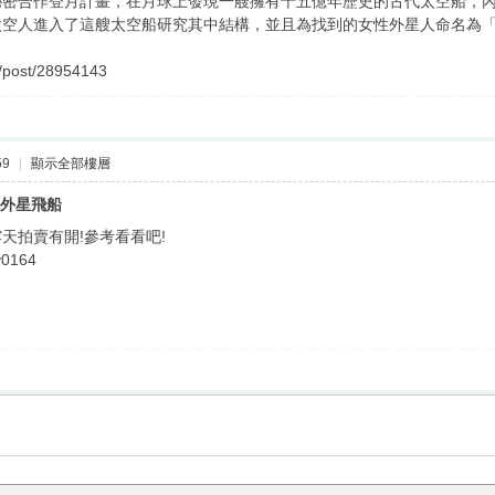
蘇聯秘密合作登月計畫，在月球上發現一艘擁有十五億年歷史的古代太空船
太空人進入了這艘太空船研究其中結構，並且為找到的女性外星人命名為
g/post/28954143
59
|
顯示全部樓層
現外星飛船
天拍賣有開!參考看看吧!
ly0164