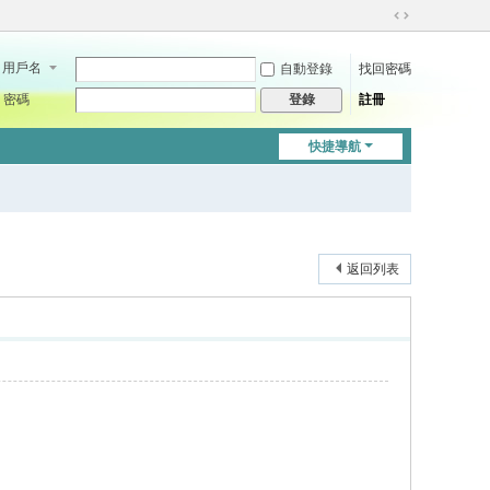
切
換
用戶名
自動登錄
找回密碼
到
寬
密碼
註冊
登錄
版
快捷導航
返回列表