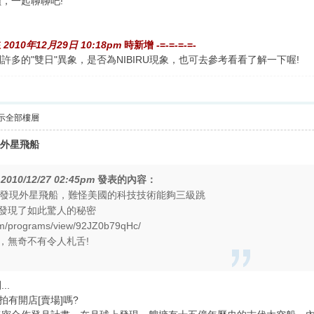
，一起聊聊吧!
在
2010年12月29日 10:18pm
時新增 -=-=-=-=-
多的"雙日"異象，是否為NIBIRU現象，也可去參考看看了解一下喔!
示全部樓層
現外星飛船
在
2010/12/27 02:45pm
發表的內容：
上發現外星飛船，難怪美國的科技技術能夠三級跳
發現了如此驚人的秘密
om/programs/view/92JZ0b79qHc/
，無奇不有令人札舌!
..
網拍有開店[賣場]嗎?