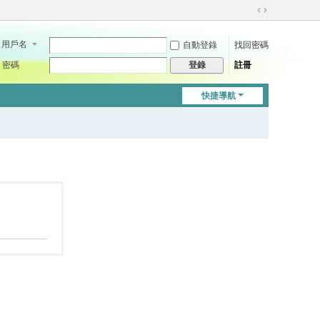
切
換
用戶名
自動登錄
找回密碼
到
寬
密碼
註冊
登錄
版
快捷導航