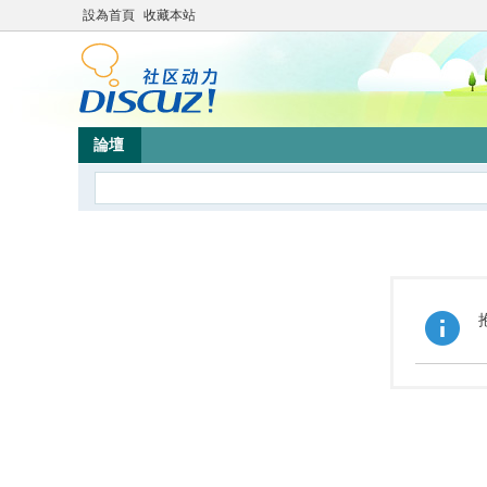
設為首頁
收藏本站
論壇