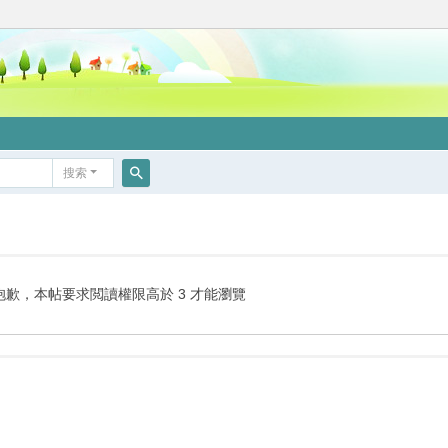
搜索
搜
索
抱歉，本帖要求閲讀權限高於 3 才能瀏覽