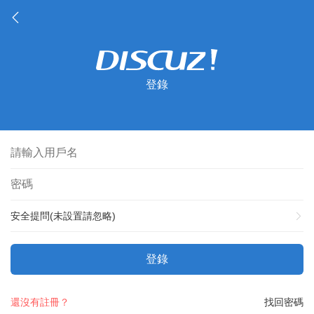
登錄
安全提問(未設置請忽略)
登錄
還沒有註冊？
找回密碼