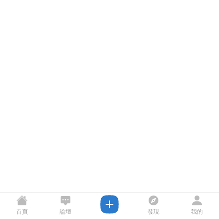
首頁
論壇
發現
我的