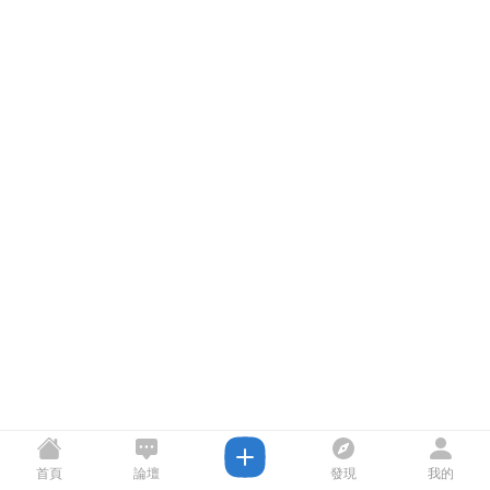
首頁
論壇
發現
我的