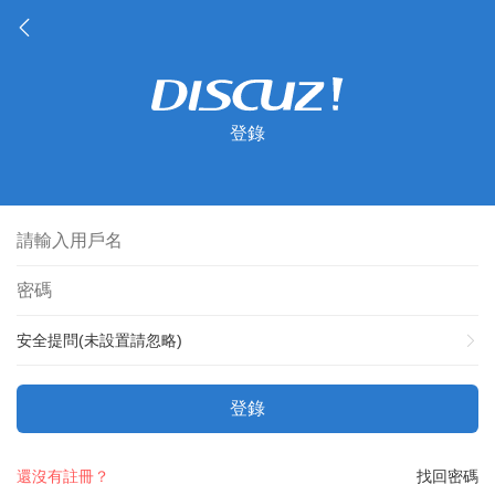
登錄
安全提問(未設置請忽略)
登錄
還沒有註冊？
找回密碼