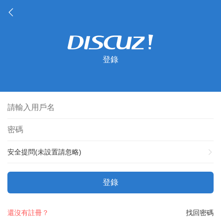
登錄
安全提問(未設置請忽略)
登錄
還沒有註冊？
找回密碼