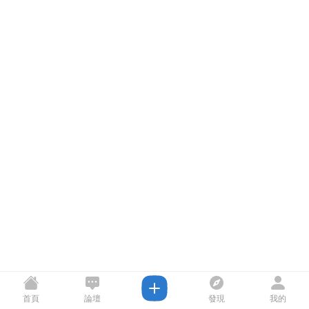
首頁
論壇
發現
我的