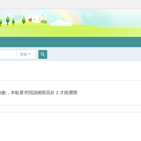
搜索
搜
索
抱歉，本帖要求閲讀權限高於 2 才能瀏覽