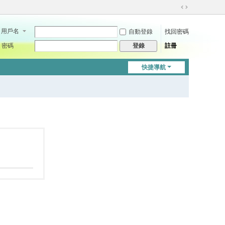
切
換
用戶名
自動登錄
找回密碼
到
寬
密碼
註冊
登錄
版
快捷導航