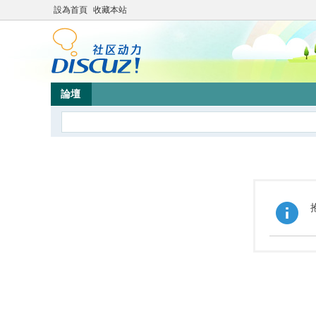
設為首頁
收藏本站
論壇