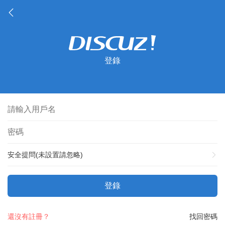
登錄
安全提問(未設置請忽略)
登錄
還沒有註冊？
找回密碼