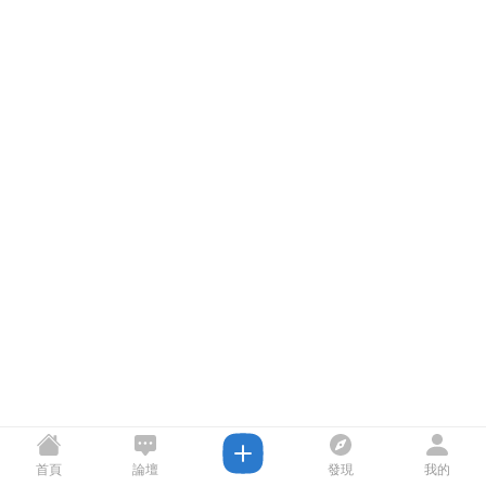
首頁
論壇
發現
我的