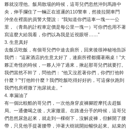
夥就沒理他。飯局散場的時候，這哥兒們忽然沖到馬路中
央，伸手攔住了一輛正在巡邏的110警車，然後拉開車門
沖坐在裡面的員警大聲說： “我知道你們這車一塊一一公
里，（青島的計程車定價是每公里一塊一）可你們也用不著
寫這麼大給我看，你們以為我是近視眼呀……”
3. 生意真好
去飯店吃飯，有個哥兒們中途去廁所，回來後很神秘地告訴
我們： “這家酒店的生意太好了，連廁所裡都擺著兩桌！”大
夥正奇怪的時候，一夥人沖了過來，揪起那哥兒們就要打。
我們當然不幹了，問他們： “他又沒惹著你們，你們打他幹
什麼？”“打他幹什麼？我們吃飯吃得好好的，可這傢伙跑到
我們包房裡撒了泡尿就走。”
4. 車漏油了
有一個比較酷的哥兒們，一次他身穿皮褲腳蹬摩托去趕飯
局。一通傻喝之後，大家撤退。在路邊分手的時候，這哥兒
們忽然尿急起來，就走到一棵樹下，沒解皮褲，但解開了腰
帶，只見他手提著腰帶，沖著大樹就開始暢快起來。結束的