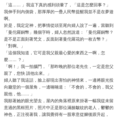
「這…… 」我這下真的感到頭暈了，「這是怎麼回事？」
我伸手到內側袋，那厚厚的一疊人民幣提醒我並不是在夢遊
啊。
於是，我定定神，把事情從頭至尾向婦人說了一遍，當聽到
「曼佗羅銅幣」幾個字時，婦人忽然說道：「曼佗羅銅幣？
是不是正面刻著梵文，反面刻著曼佗羅花的一枚古幣？」
「對啊。」
「這個我知道，它可是我父親最心愛的東西之一啊，怎
麼…… ？」
「啊！」我一拍腦門，「那昨晚的那位老先生，一定是您父
親了，您快 請他出來。」
婦人聽了我這話，臉上卻現出害怕的神情來，一邊將眼光投
向廳堂的一個屋角，一邊喃喃道：「不會的，不會的，我父
親他，他…… 」
我順著她的眼光望去，屋內的角落裡原來掛著一幅我從未留
意過的黑框照片，照片中正是那位滿臉皺紋的老人，鬱鬱的
神色，正注視著我，讓我覺得有一股寒意從腳後跟升起，