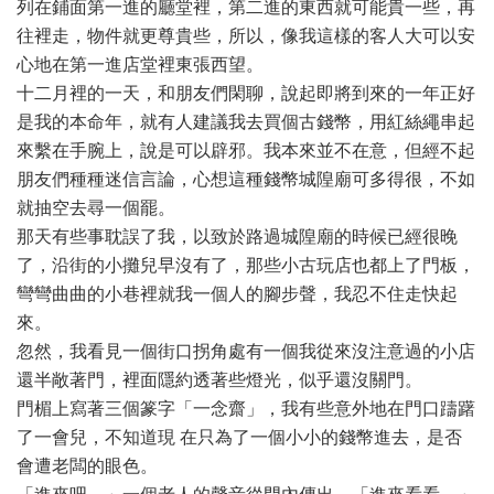
列在鋪面第一進的廳堂裡，第二進的東西就可能貴一些，再
往裡走，物件就更尊貴些，所以，像我這樣的客人大可以安
心地在第一進店堂裡東張西望。
十二月裡的一天，和朋友們閑聊，說起即將到來的一年正好
是我的本命年，就有人建議我去買個古錢幣，用紅絲繩串起
來繫在手腕上，說是可以辟邪。我本來並不在意，但經不起
朋友們種種迷信言論，心想這種錢幣城隍廟可多得很，不如
就抽空去尋一個罷。
那天有些事耽誤了我，以致於路過城隍廟的時候已經很晚
了，沿街的小攤兒早沒有了，那些小古玩店也都上了門板，
彎彎曲曲的小巷裡就我一個人的腳步聲，我忍不住走快起
來。
忽然，我看見一個街口拐角處有一個我從來沒注意過的小店
還半敞著門，裡面隱約透著些燈光，似乎還沒關門。
門楣上寫著三個篆字「一念齋」，我有些意外地在門口躊躇
了一會兒，不知道現 在只為了一個小小的錢幣進去，是否
會遭老闆的眼色。