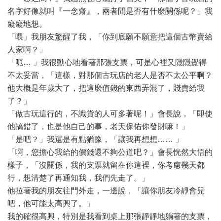
名字好像就叫『一念齋』，兩者間是否有什麼關係呢？」我
癡癡地想。
「喂」我朋友驚醒了我，「你到底願不願意把這個古幣賣給
人家啊？」
「呃… 」我很動心地看著那張支票，可是心裡又隱隱覺得
不太妥當，「這樣，對那個古玩店的老人是否不太公平啊？
他大概是年歲大了，把這麼值錢的東西弄混了，賤賣給我
了？」
「做古玩這行的，不識貨的人可多著呢！」會長說，「即使
他搞錯了，也是他自己的事，老天保佑你發財嘛！」
「是吧？」我還是有點猶豫，「讓我再想想…… 」
「啊，您擔心我給的價錢還不夠公道吧？」會長恍然大悟的
樣子，「沒關係，我的支票就留在你這裡，你考慮幾天都
行，想清楚了再通知我，我們先走了。」
他拉著我的朋友往門外走，一邊說，「讓你朋友冷靜會兒
吧，他可能太高興了。」
我的確很高興，特別是我看到桌上那張靜靜地躺著的支票，