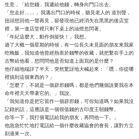
生意，「給您錢」我遞給他錢，轉身向門口出去。
「您走好…… 」我邁出門口的時候，聽見老人的 道別聲，
扭頭想回他一聲再見，卻發現他已經消失在黑黑的後店堂
裡，第一進店堂裡只剩下桌上的油燈忽閃著。
「年紀這麼大，動作倒挺快！」我想。
過了大概一個星期的時候，有一位長久未見面的朋友來我家
吃晚飯，我知道他曾經熱衷於錢幣的收藏，就把繫在手上的
古幣給他看，想問問他是否知道上面寫的是什麼？
他仔細地端詳了半天，突然驚訝地大喊起來：「嘿，你從哪
裡搞到這個東西的？」
「怎麼了，不就是一個辟邪錢嗎，都是他們幾個說要我在本
命年裡天天帶著它的。」我說。
「我知道你是把它當作一個辟邪錢，可你知道嗎？如果我沒
記錯的話，這應該是一個很值錢的古印度王朝錢幣。
你等一下，我打個電話給我的朋友，再問他一下。」
他急急忙忙地打電話給一個什麼收藏協會的會長，讓對方立
刻過來一次。