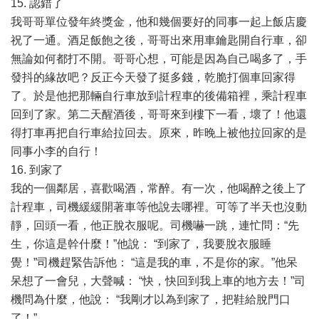
15. 認錯了
我哥哥單位發年終獎金，他和幾個要好的同事一起上飯店慶
祝了一通。酒足飯飽之後，哥哥出來用車鑰匙開自行車，卻
無論如何都打不開。哥哥心想，可能是因為自己喝多了，手
發抖的緣故吧？反正今天發了挺多錢，乾脆打個車回家得
了。於是他把那輛自行車放到計程車的後備箱裡，乘計程車
回到了家。第二天醒酒後，哥哥來到樓下一看，壞了！他還
得打車再把自行車給拉回去。原來，昨晚上被他拉回家的是
同事小李的自行！
16. 到家了
我的一個鄰居，喜歡喝酒，常醉。有一次，他喝醉之後上了
計程車，司機緩緩開著車等他說去哪裡。可等了半天也沒動
靜，回頭一看，他正脫衣服呢。司機嚇一跳，連忙問：“先
生，你這是幹什麼！”他說： “到家了，我要脫衣服睡
覺！”司機趕緊告訴他： “這是我的車，不是你的家。”他呆
呆想了一會兒，大聲喊： “快，快回到我上車的地方去！”司
機問為什麼，他說： “我剛才以為到家了，把鞋給脫門口
了！”