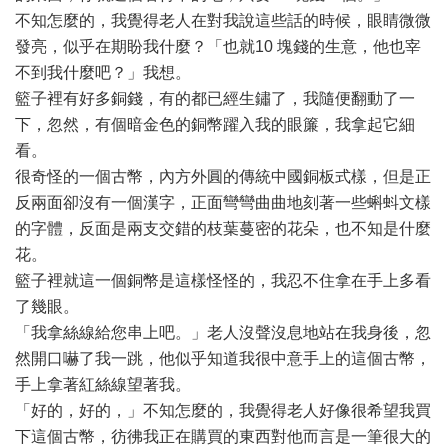
不知怎麼的，我覺得老人在對我說這些話的時候，眼睛微微
發亮，似乎在期盼我什麼？「也就10 塊錢的生意，他也宰
不到我什麼吧？」我想。
籃子裡有好多銅錢，有的都已經生鏽了，我隨便翻動了一
下，忽然，有個暗金色的銅幣躍入我的眼簾，我拿起它細
看。
很奇怪的一個古幣，內方外圓的傳統中國銅板式樣，但是正
反兩面卻沒有一個漢字，正面彎彎曲曲地刻著一些蝌蚪文樣
的字體，反面是兩支交錯的枝葉蔓密的花朵，也不知是什麼
花。
籃子裡就這一個銅幣是這樣怪怪的，我忍不住拿在手上多看
了幾眼。
「我拿絲線給您串上吧。」老人沒聲沒息地站在我身後，忽
然開口嚇了我一跳，他似乎知道我很中意手上的這個古幣，
手上拿著紅絲線望著我。
「好的，好的，」不知怎麼的，我覺得老人好像很希望我買
下這個古幣，彷彿我正在購買的東西對他而言是一筆很大的