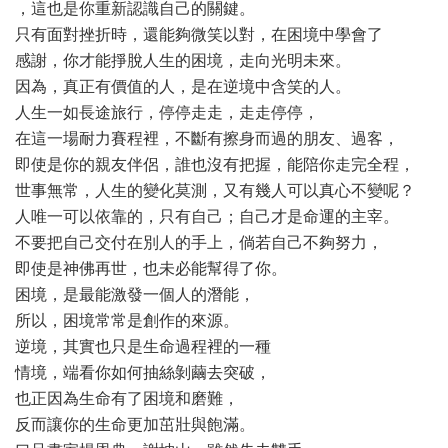
，這也是你重新認識自己的關鍵。
只有面對挫折時，還能夠微笑以對，在困境中學會了
感謝，你才能掙脫人生的困境，走向光明未來。
因為，真正有價值的人，是在逆境中含笑的人。
人生一如長途旅行，停停走走，走走停停，
在這一場耐力賽程裡，不斷有擦身而過的朋友、過客，
即使是你的親友伴侶，誰也沒有把握，能陪你走完全程，
世事無常，人生的變化莫測，又有幾人可以真心不變呢？
人唯一可以依靠的，只有自己；自己才是命運的主宰。
不要把自己交付在別人的手上，倘若自己不夠努力，
即使是神佛再世，也未必能幫得了你。
困境，是最能激發一個人的潛能，
所以，困境常常是創作的來源。
逆境，其實也只是生命過程裡的一種
情境，端看你如何抽絲剝繭去突破，
也正因為生命有了困境和磨難，
反而讓你的生命更加茁壯與飽滿。