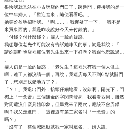
很快我就又站在小古玩店的門口了，跨進門，迎接我的是一
位中年婦人，「歡迎進來，隨便看看吧。」
她笑盈盈地招呼我。「啊…… 」我遲疑了一下，「我不是
來買東西的，我是昨晚說好今天來付錢的。」
「付錢？付什麼錢？」婦人一臉的疑惑。
我想那位老先生可能沒有告訴她昨天的事，於是我說：「
請妳讓昨晚店裡那位老先生出來一下好嗎？我跟他都說過…
」
婦人仍是一臉的疑惑，「老先生？這裡只有我一個人做主
啊，連工人都沒請一個，再說，我這店每天不到6 點就關門
了，您別是找錯地方了？」
「？！」我退出門外，抬頭仔細地看，沒錯啊，陽光下，門
楣上『一念齋』三個鍍金的字閃閃發亮，我看看四周，雖然
對周遭沒什麼具體印象，但畢竟來了兩次，應該不會弄錯
啊？我又走進門，「這裡還有第二家名叫『一念齋』的
嗎？」
「沒有了，整個城隍廟就我一家叫這名。」婦人說。