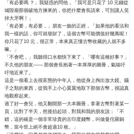
「有必要嗎 ？」我疑惑的問他，「我可是只花了 10 元錢從
城隍廟那個破地方揀來的，你把什麼會長請來，可別讓人笑
掉大牙啊！」
「有必要，有必要，」朋友一臉的正經，「如果他的看法和
我一樣的話，你可就發財了，這個古幣可能價值好幾萬呢！
你只花了10 元，很正常，本來真正懂古幣收藏的人就不多
嘛。」
「不會吧，」我聽得口水都快下來了，「哪有這種好事？」
不久他的朋友—— 那個會長抱著一本厚厚的圖冊，氣喘吁
吁地近來了。
這是一個看上去很富態的中年人，他從身上掏出放大鏡、鑷
子之類的東西，從我手上小心翼翼地取下那個古幣，很認真
地觀察起來。
過了好一會兒，他又翻開那一大本圖冊，拿著古幣對著某一
頁，比對了半天，然後抬起頭，對我和我的朋友說：「不
錯，這的確是一個非常珍貴的古印度錢幣，叫做曼佗羅銅
幣，當今世上絕不會超過10 枚。」