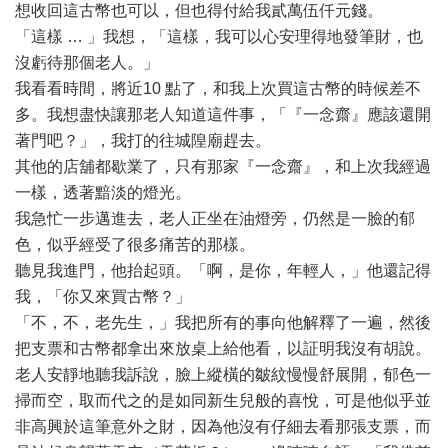
想收回這古幣也可以，但也得付給我貳萬伍仟元錢。
「這樣 … 」我想，「這樣，我可以心安理得地發筆財，也
沒虧待那個老人。」
我看看時間，將近10 點了，和我上次買這古幣的時候差不
多。我想盡快讓那老人知道這件事，「『一念齋』應該還開
著門吧？」，我打的往城隍廟趕去。
其他的店舖都歇業了，只有那家『一念齋』，和上次我經過
一樣，透著黯淡的燈光。
我急忙一步邁進去，老人正坐在油燈旁，仍然是一臉的郁
色，似乎經受了很多痛苦的那樣。
聽見我進門，他抬起頭。「啊，是你，年輕人，」他還記得
我，「你又來買古幣？」
「不，不，老先生，」我把所有的事向他解釋了一遍，然後
把支票和古幣都拿出來放桌上給他看，以証明我沒有胡說。
老人安靜地聽我訴說，臉上縱橫的皺紋慢慢舒展開，郁色一
掃而空，取而代之的是如同新生兒般的喜悅，可是他似乎並
非高興於這筆意外之財，因為他沒有仔細去看那張支票，而