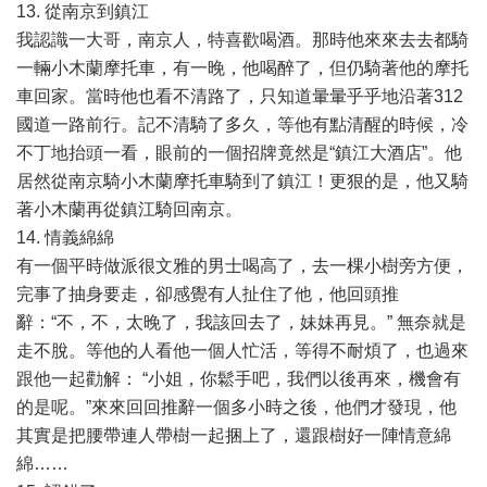
13. 從南京到鎮江
我認識一大哥，南京人，特喜歡喝酒。那時他來來去去都騎
一輛小木蘭摩托車，有一晚，他喝醉了，但仍騎著他的摩托
車回家。當時他也看不清路了，只知道暈暈乎乎地沿著312
國道一路前行。記不清騎了多久，等他有點清醒的時候，冷
不丁地抬頭一看，眼前的一個招牌竟然是“鎮江大酒店”。他
居然從南京騎小木蘭摩托車騎到了鎮江！更狠的是，他又騎
著小木蘭再從鎮江騎回南京。
14. 情義綿綿
有一個平時做派很文雅的男士喝高了，去一棵小樹旁方便，
完事了抽身要走，卻感覺有人扯住了他，他回頭推
辭：“不，不，太晚了，我該回去了，妹妹再見。” 無奈就是
走不脫。等他的人看他一個人忙活，等得不耐煩了，也過來
跟他一起勸解： “小姐，你鬆手吧，我們以後再來，機會有
的是呢。”來來回回推辭一個多小時之後，他們才發現，他
其實是把腰帶連人帶樹一起捆上了，還跟樹好一陣情意綿
綿……