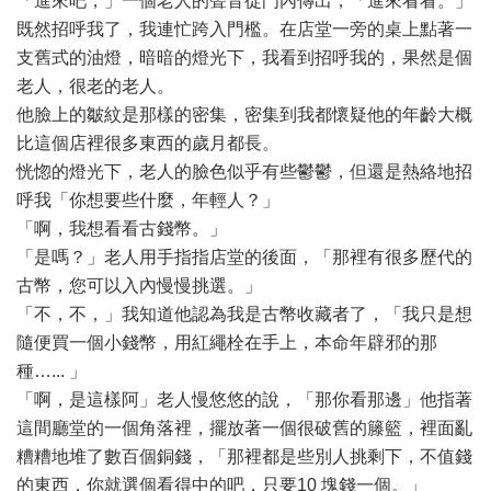
「進來吧，」一個老人的聲音從門內傳出，「進來看看。」
既然招呼我了，我連忙跨入門檻。在店堂一旁的桌上點著一
支舊式的油燈，暗暗的燈光下，我看到招呼我的，果然是個
老人，很老的老人。
他臉上的皺紋是那樣的密集，密集到我都懷疑他的年齡大概
比這個店裡很多東西的歲月都長。
恍惚的燈光下，老人的臉色似乎有些鬱鬱，但還是熱絡地招
呼我「你想要些什麼，年輕人？」
「啊，我想看看古錢幣。」
「是嗎？」老人用手指指店堂的後面，「那裡有很多歷代的
古幣，您可以入內慢慢挑選。」
「不，不，」我知道他認為我是古幣收藏者了，「我只是想
隨便買一個小錢幣，用紅繩栓在手上，本命年辟邪的那
種…... 」
「啊，是這樣阿」老人慢悠悠的說，「那你看那邊」他指著
這間廳堂的一個角落裡，擺放著一個很破舊的籐籃，裡面亂
糟糟地堆了數百個銅錢，「那裡都是些別人挑剩下，不值錢
的東西，你就選個看得中的吧，只要10 塊錢一個。」