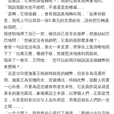
「這麼說，它果然很值錢啦？」我那位朋友很興奮地問。
「我說我眼光也不錯吧，不過還是您權威… 」
「是啊，它很值錢，」會長很認真地轉向我，「如果你願
意，我馬上可以填寫一張5 萬元的支票給你，請你把它轉讓
給我吧。」
我使勁地擰了自己一把，確信自己並非在做夢，然後結結巴
巴地問：「您確定沒有搞錯吧，它真的值那麼多錢？」
會長一句話也沒有說，拿出一本支票，用筆在上面清晰地寫
下了「伍萬元整」幾個字樣，然後堅決地推到我面前。
我呆了一會兒，又問他：「您可以給我仔細說說這個錢幣的
來歷嗎？」
「這是古印度迦葉王執政時鑄造的錢幣，但並非為流通所
用。迦葉王為安撫民生，宏揚佛法，特鑄此幣，提醒人民要
一心向善，不要為惡念纏身而迷失本性。它反面的花朵就是
著名的曼佗羅花，象徵萬惡之本源，以警惕人們，正面是梵
文，大意是財富往往引人走向邪惡，而善惡就在人們的一念
之間…… 」
「一念之間？」我忽然在心底打了個突，「那個小古玩店的