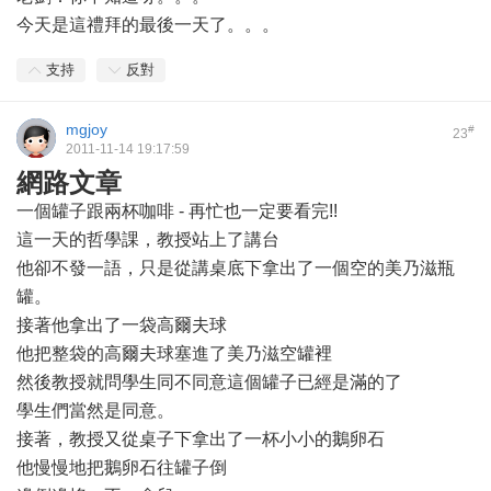
今天是這禮拜的最後一天了。。。
支持
反對
mgjoy
#
23
2011-11-14 19:17:59
網路文章
一個罐子跟兩杯咖啡 - 再忙也一定要看完!!
這一天的哲學課，教授站上了講台
他卻不發一語，只是從講桌底下拿出了一個空的美乃滋瓶
罐。
接著他拿出了一袋高爾夫球
他把整袋的高爾夫球塞進了美乃滋空罐裡
然後教授就問學生同不同意這個罐子已經是滿的了
學生們當然是同意。
接著，教授又從桌子下拿出了一杯小小的鵝卵石
他慢慢地把鵝卵石往罐子倒