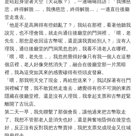
是站起身望著天空（天花板？），一邊喃喃自語：「我佛慈
悲，終得解脫 … ，我佛慈悲，終得解脫… 」一邊直往後廳
堂走進去。
「他是不是高興得有些錯亂了？」我站在那裡，看著他聽我
說完，也不理會我，就走向通往後廳堂的門洞裡，「喂，老
先生，那您是收回這古幣呢，還是讓我賣給別人？」沒有人
理我，通往後廳堂的門洞黑忽忽的，我看不清老人在哪裡。
「喂，喂，老先生，」我忽然覺得好像只有我一個人在這整
個店裡，老人好像突然消失了，融合在後廳堂那一片黑暗
裡，我為這突如其來的感覺磣得有些頭皮發麻。
「喂，那我明天兌了現金，再給您送來？」我試探著有往門
洞裡喊了聲，我不敢貿然走進去，總覺得有些不可測的東西
隱藏在後廳堂裡。還是沒有人理我，我拿起支票和古幣趕緊
離開了古玩店。
第二天一早，我先聯繫了那個會長，讓他過來把古幣取走
了。我想不管那老人是消失也好，還是興奮地昏倒在後堂也
好，反正沒有反對我把古幣賣掉，我把支票兌成現金又往城
隍廟趕去。