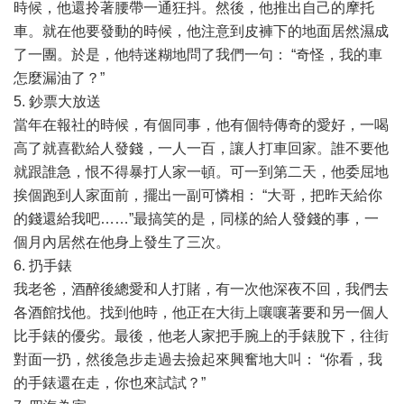
時候，他還拎著腰帶一通狂抖。然後，他推出自己的摩托
車。就在他要發動的時候，他注意到皮褲下的地面居然濕成
了一團。於是，他特迷糊地問了我們一句： “奇怪，我的車
怎麼漏油了？”
5. 鈔票大放送
當年在報社的時候，有個同事，他有個特傳奇的愛好，一喝
高了就喜歡給人發錢，一人一百，讓人打車回家。誰不要他
就跟誰急，恨不得暴打人家一頓。可一到第二天，他委屈地
挨個跑到人家面前，擺出一副可憐相： “大哥，把昨天給你
的錢還給我吧……”最搞笑的是，同樣的給人發錢的事，一
個月內居然在他身上發生了三次。
6. 扔手錶
我老爸，酒醉後總愛和人打賭，有一次他深夜不回，我們去
各酒館找他。找到他時，他正在大街上嚷嚷著要和另一個人
比手錶的優劣。最後，他老人家把手腕上的手錶脫下，往街
對面一扔，然後急步走過去撿起來興奮地大叫： “你看，我
的手錶還在走，你也來試試？”