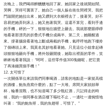
次晚上，我們喝得醉醺醺地回了家。她回家之後就開始鬧。
哭啊，哭得可厲害了。她自己一個人躲在衛生間裡哭。我把
門踹開把她拉出來，她又鑽到大衣櫥裡去了，接著哭。好不
容易把她弄到床上，她又抱著我哭。這還不算完，看到手邊
的手機，砰的一下，狠狠地往牆壁上砸去。我就那麼眼睜睜
地看著那漂亮的折疊式手機分成兩半。第二天，她睡醒過
來。撐著腦袋看著地上斷成兩截的手機，氣呼呼地跑下樓拎
了個磚頭上來。我莫名其妙地看著她。只見這位小姐拿起磚
頭狠狠地砸向手機，將外殼砸開後，她取出裡面的零件，笑
眯眯地看著我說： “呵呵，這些零件值300塊錢呢，把它賣
了再湊錢買個手機！”
12. 太可惜了
一次關係單位來請我們同事喝酒，請客的地點是一家挺高檔
的酒樓，鮑魚燕窩什麼的，點了一大堆。席間大家頻頻舉
杯，輪番混戰，也不知道喝了多少瓶紅酒，只記得走的時
候，我的一個同事在酒店樓下嘔吐不止，一邊吐一邊惋惜地
叫著： “我的鮑魚呀，我的魚翅呀，可惜了。”