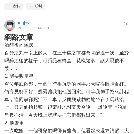
支持
反對
mgjoy
#
24
2011-11-15 14:36:15
網路文章
酒醉後的幽默
百分之九十以上的人，在三十歲之前都會喝醉過一次。至於
喝醉之後的樣子，可謂品種齊全，花樣繁多，讓人忍俊不
禁……
1. 我要數星星
單位年底歡聚，一個平時很沉穩的同事那天喝得眼睛血紅。
領導見勢不好，趕緊讓我把他送回家。可等我伸手招來計程
車，這同事卻死活不上車，反而興致勃勃地坐在了馬路沿
上。只見他抬起頭，很豪壯地對著天空說： “誰說天上的星
星數不清，今天晚上我就要把它們都數出來！”
2. 攔警車
一次吃飯，一個哥兒們喝得有些高，但看起來還算清醒，大