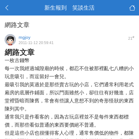
新生報到 笑談生活
網路文章
mgjoy
#
21
2011-11-12 20:59:41
網路文章
一枚古錢幣
每一次我經過城隍廟的時候，都忍不住被那裡亂七八糟的小
玩意吸引，而逗留好一會兒。
最吸引我的莫過於是那些賣古玩的小店，它們通常利用老式
廂房的底層作鋪面，所以門面雖然小，卻往往有好幾進，店
堂裡昏暗而陳舊，常會有些讓人意想不到的奇形怪狀的東西
陳列其中。
通常我只是作看客的，因為古玩店裡並不是每件東西都標
價，而那些看似普通的東西要價絕不普通。
但是這些小店也很懂得客人心理，通常售價低的物件，都陳