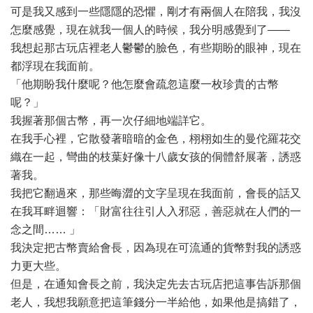
可是我又感到一些隱隱的恐懼，剛才有兩個人在陪我，我沒
怎麼感覺，現在就我一個人的時候，我分明感覺到了——
我想起那古玩店裡老人鬱鬱的臉色，有些期盼的眼神，現在
都浮現在我面前。
「他期盼我什麼呢？他怎麼會疏忽這麼一枚珍貴的古幣
呢？」
我握著那個古幣，再一次仔細地端詳它。
在我手心裡，它散發著暗暗的金色，栩栩如生的曼佗羅花交
織在一起，彎曲的枝葉好像十八歲女孩的侗體舒展著，誘惑
著我。
我把它翻過來，那些晦澀的文字呈現在我面前，會長的話又
在我耳畔迴響：「財富往往引人入邪惡，善惡就在人們的一
念之間…… 」
我決定把古幣賣給會長，因為現在可流通的貨幣對我的誘惑
力更大些。
但是，在通知會長之前，我決定先去古玩店把這事告訴那個
老人，我想我願意把這筆錢分一半給他，如果他是搞錯了，