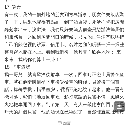
17. 算命
有一次，我的一個外地的朋友到青島辦事，朋友們去飯店聚
了一下，結果他喝得有點高。到了酒店後，死活不肯把房間
鑰匙拿出來，沒辦法，我們只好去酒店前臺另想辦法等我們
和服務員一起回到房間門口的時候，只見他正津津有味地把
自己的錢包裡的鈔票、信用卡、名片之類的玩藝一張一張整
整齊齊地擺在地上。看到我們後，他興奮而欣喜地說：“來
來來，我給你們算上一卦！”
18. 把車還我
我一哥兒，就喜歡酒後駕車，一次，回家時正碰上員警在查
車。就在他暗叫倒楣下車接受檢查的時候，員警接了個電
話，捧著手機，指手畫腳，滔滔不絕地說了起來。他一看有
機可趁，就悄悄地返回車裡，趁打電話的員警不備，風風火
火地把車開回了家。到了第二天，有人來敲他家的門，正是
昨天的那個員警。他的酒現在已經醒了，自然理直氣壯地質
問員警： “你來幹什麼？有什麼事？”
回覆
員警說： “你的車我已經給你開到了門口，現在，你把警車