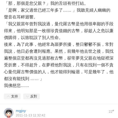
「那，那個是您父親？」我的舌頭有些打結。
「是啊，家父過世已經三年多了…… 」我聽見婦人幽幽的
聲音在耳畔迴響。
「我父親當年曾對我說過，曼佗羅古幣是他用很卑鄙的手段
得來，他明知那是一枚很珍貴值錢的古幣，卻趁人之危以廉
價購得，以致耽誤了別人性命。
後來，為了此事，他經常為噩夢所擾，整日鬱鬱不振，常對
我說，他日必會遭到報應。果然，前幾年他去世之後，我找
遍整個店堂都再沒見過那枚古幣，卻常夢見父親在地獄裡深
受折磨，不得超升，在夢裡他對我說，只有在找到一個不貪
心曼佗羅古幣價值的人，他才能得到輪迴，可是幾年了，他
都沒有能找到 …… 」
我佛慈悲……
支持
反對
mgjoy
#
22
2011-11-13 11:32:42