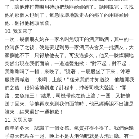
了，讓他連打帶嚇用磚頭把劫匪給砸跑了。話剛說完，去找
他的那個人也到了，氣急敗壞地說走丟的那丫的用磚頭砸
他，砸得他抱頭鼠竄。
10. 我又來了
一次，幾個朋友約在一家名叫魚頭王的酒店喝酒，其中的一
位喝多了之後，硬是要趕到另一家酒店去會又一批酒友，大
家攔他不下，只得放他去了。可沒過多久，他又一臉燦爛地
突然出現在我們面前，一邊連聲抱歉： “對不起，對不起，
我剛剛喝了一頓，來晚了。”說著，一屁股坐了下來，沖著
服務員喊道： “來啊，上飯！” 後來我們才知道說，他離開我
們之後，很俐落地鑽進了計程車，沖著司機大聲說： “開
路，去魚頭王！”結果，司機帶他在街上溜了一圈，又把他
送了回來。等他再次來到我們面前時，他已經辨認不出誰是
誰來，結果還好一通抱歉！
11. 又哭又笑
前年的冬天，認識了一個女孩。氣質好得不得了。我們倆幾
乎每天都粘在一起。晚上不是去泡酒吧就是去泡迪廳。有一