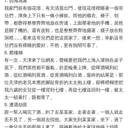
7. 四海為家
我家門前有個花壇，有天清晨出門，發現花壇裡睡著一個哥
兒們，渾身上下只有一條小褲衩。而他的襯衣、褲子、領
帶，都疊得整整齊齊地放在旁邊，上面壓著他的手機，居然
是關了機的。還有皮鞋，也是整整齊齊地擺著，襪子放在鞋
洞裡……看來這哥兒們是把這當家了。後來一想，幸虧這哥
兒們沒有裸睡的愛好，不然，更有熱鬧可看了。
8. 爬樓梯
有一次，天津來了位網友，聲稱要把我們上海人灌倒在桌子
底下，我們當然都不服氣，於是輪番上陣。從啤酒喝到紅
酒，從紅酒喝到黃酒，從黃酒喝到白酒，最終的結果是：那
位天津的老兄本應把腳趾骨折的太太抱上樓，卻稀裡糊塗把
我六歲的女兒從一樓背到七樓，再從七樓送回到一樓，被太
太一頓暴打，眼都青了。
9. 遭遇劫匪
跟一幫人喝完了酒，約了去某某家。走著走著，一個人就走
丟不見了，另一個就去找他。大家先到某某家，坐下，過了
一會兒走丟的那個人來了，很神氣地給大家說他碰上劫匪