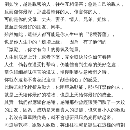
例如說，越是親密的人，往往互相傷害；愈是自己的親人，
反而傷你最深，那些看輕你的人、傷害你的人，
可能是你的父母、丈夫、妻子、情人、兄弟、姐妹，
甚至是你最好的朋友、同事。
雖然如此，這些人都可能是你人生中的「逆境菩薩」，
也是你人生中的「逆增上緣」，因為，有了他們的
「激勵」，你才有向上的勇氣及能量。
人生到底是上升，或者下墜，完全取決於你如何看待
人生，倘若在遭受打擊時，仍能體會到生命的美好之處，
當你細細品味痛苦的滋味，慢慢咀嚼失意帳惘之時，
你就永遠都不會忘記這種「刻苦銘心」的感受。
此時若能化挫折為動力，化困境為動能，那些打擊你的人，
就是上天給你最好的禮物，也是上天給你最好的成全。
其實，我們都應學會感謝，感謝那些曾經讓我們跌了一大跤
的朋友，因為，成功是來自貴人的提攜，也來自小人的激勵
，若沒有重重跌倒過，就不會想要風風光光再站起來。
向逆境乾杯，跟敵人致敬，英雄往往就是誕生在這樣的時刻