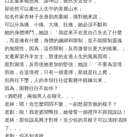
口足畫家楊恩典、謝坤山，雖然失去雙手，
卻依然可以畫出人生中的美麗山水；
知名作家杏林子全身肌肉萎縮，痛對她來說，
可以分為痛、小痛、大痛、狂痛，她必須不斷和
她的身體搏鬥，她說：「我從來不在意自己失去了什麼
，而是擁有什麼，身體的綑綁和限制，並不能限制靈魂
的無限性，因為，這些限制，反而激發出更大的能量。」
女畫家梁丹丰女士，豁達的走過人生的風風雨雨，
面對困境，反而使她更加的堅強，她說：「不要為逆境
所敗，在逆境裡，只有一個選擇，那就是往上爬，
別再往下墜，人的本領往往從艱難中鍛鍊出來，
因為，困難往往不如你？
○酒吧裡，兩個男人在聊天。。。
老林：喂！你怎麼悶悶不樂，一副愁眉苦臉的樣子？
老劉：唉！我老婆鬧彆扭，她發誓一個禮拜不跟我說話！
老林：那你該高興才對呀！至少你的耳根子可以清靜清靜
了。。。
老劉：你不知道呀。。。