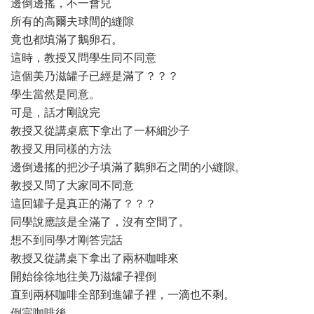
邊倒邊搖，不一會兒
所有的高爾夫球間的縫隙
竟也都填滿了鵝卵石。
這時，教授又問學生同不同意
這個美乃滋罐子已經是滿了？？？
學生當然是同意。
可是，話才剛說完
教授又從講桌底下拿出了一杯細沙子
教授又用同樣的方法
邊倒邊搖的把沙子填滿了鵝卵石之間的小縫隙。
教授又問了大家同不同意
這回罐子是真正的滿了？？？
同學說應該是全滿了，沒有空間了。
想不到同學才剛答完話
教授又從講桌下拿出了兩杯咖啡來
開始徐徐地往美乃滋罐子裡倒
直到兩杯咖啡全部到進罐子裡，一滴也不剩。
倒完咖啡後