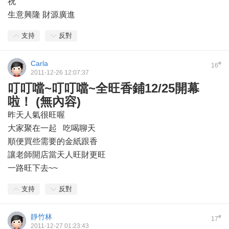
祝
生意興隆 財源廣進
支持
反對
Carla
#
16
2011-12-26 12:07:37
叮叮噹~叮叮噹~全旺香鋪12/25開幕
啦！ (無內容)
昨天人氣很旺喔
大家聚在一起 吃喝聊天
順便買些需要的金紙跟香
讓老師開店當天人旺財更旺
一路旺下去~~
支持
反對
靜竹林
#
17
2011-12-27 01:23:43