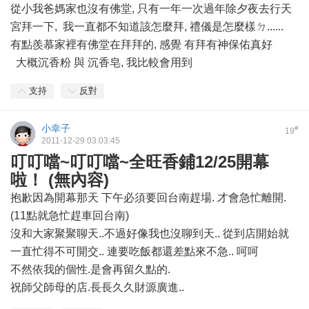
從小我爸媽家也沒有佛堂, 只有一年一次過年除夕夜去行天
宮拜一下, 我一直都不知道該怎麼拜, 禮儀是怎麼樣ㄉ......
有點羨慕家裡有佛堂在拜拜的, 感覺 有拜有神保佑真好
大概沉香粉 與 沉香皂, 我比較會用到
支持
反對
小幸子
#
19
2011-12-29 03:03:45
叮叮噹~叮叮噹~全旺香鋪12/25開幕
啦！ (無內容)
抱歉因為開幕那天 下午必須要回台南趕場. 才會急忙離開.
(11點就急忙趕車回台南)
沒和大家聚聚聊天..不過好像我也沒聊到天.. 從到店開始就
一直忙得不可開交.. 連要吃飯都還差點來不急.. 呵呵
不然依我的個性.是會再留久點的.
祝師父師母的店.長長久久財源廣進..