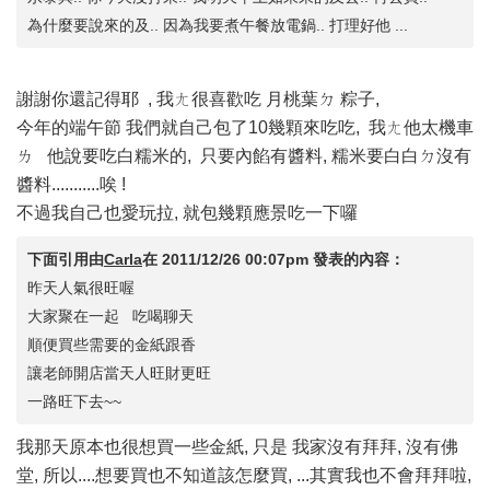
為什麼要說來的及.. 因為我要煮午餐放電鍋.. 打理好他 ...
謝謝你還記得耶 , 我ㄤ很喜歡吃 月桃葉ㄉ 粽子,
今年的端午節 我們就自己包了10幾顆來吃吃, 我ㄤ他太機車
ㄌ 他說要吃白糯米的, 只要內餡有醬料, 糯米要白白ㄉ沒有
醬料...........唉 !
不過我自己也愛玩拉, 就包幾顆應景吃一下囉
下面引用由
Carla
在
2011/12/26 00:07pm
發表的內容：
昨天人氣很旺喔
大家聚在一起 吃喝聊天
順便買些需要的金紙跟香
讓老師開店當天人旺財更旺
一路旺下去~~
我那天原本也很想買一些金紙, 只是 我家沒有拜拜, 沒有佛
堂, 所以....想要買也不知道該怎麼買, ...其實我也不會拜拜啦,