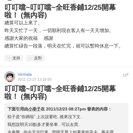
叮叮噹~叮叮噹~全旺香鋪12/25開幕
啦！ (無內容)
總算可以上來了。
昨天又忙了一天，一切順利現在客人有一天天增加。
感謝大家的祝福 感謝
總算忙碌告一段落，明天在忙完，就可以暫時休息一下。
支持
反對
nirmala
#
18
2011-12-27 13:16:55
叮叮噹~叮叮噹~全旺香鋪12/25開幕
啦！ (無內容)
下面引用由
小幸子
在
2011/12/23 08:27pm
發表的內容：
棕子是"你媽啦" 上次說要吃..後來沒下文..
我想說明天10點多才要坐車.. 可以去買..
永泰興.. 你今天沒打來.. 我明天早上如果來的及去.. 再去買..