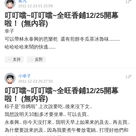
紫凡
#
12
2011-12-23 01:15:09
叮叮噹~叮叮噹~全旺香鋪12/25開幕
啦！ (無內容)
幸子
可以帶林永泰興的芭樂乾 還有煎餅冬瓜茶冰魯味.........
哈哈哈哈來鬧的快逃......
支持
反對
小幸子
#
13
2011-12-23 20:27:50
叮叮噹~叮叮噹~全旺香鋪12/25開幕
啦！ (無內容)
棕子是"你媽啦" 上次說要吃..後來沒下文..
我想說明天10點多才要坐車.. 可以去買..
永泰興.. 你今天沒打來.. 我明天早上如果來的及去.. 再去買..
為什麼要說來的及.. 因為我要煮午餐放電鍋.. 打理好他們和