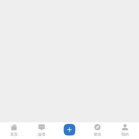
首頁
論壇
發現
我的