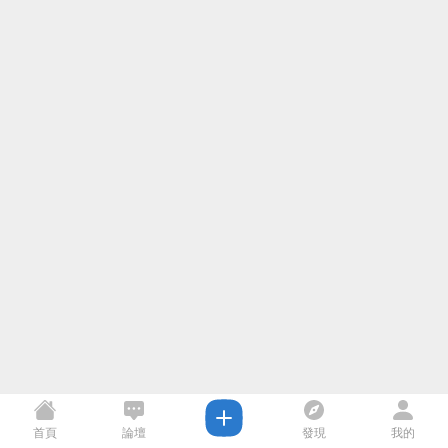
首頁
論壇
發現
我的