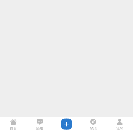
首頁
論壇
發現
我的