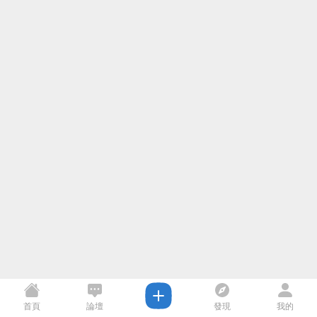
首頁
論壇
發現
我的