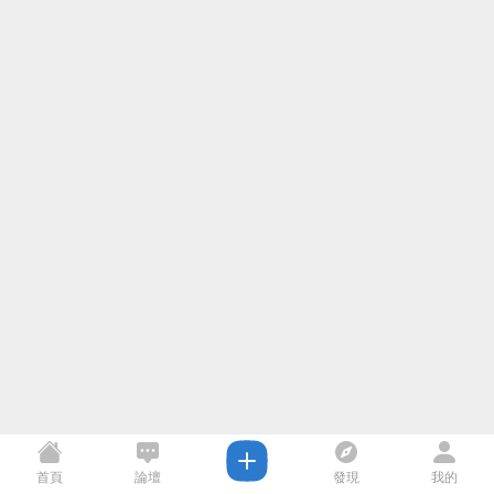
首頁
論壇
發現
我的