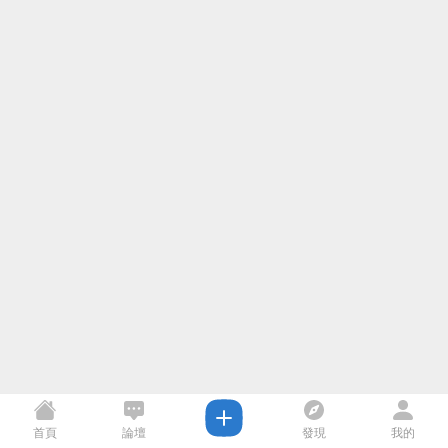
首頁
論壇
發現
我的