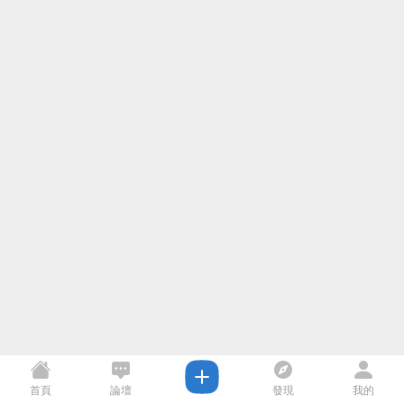
首頁
論壇
發現
我的