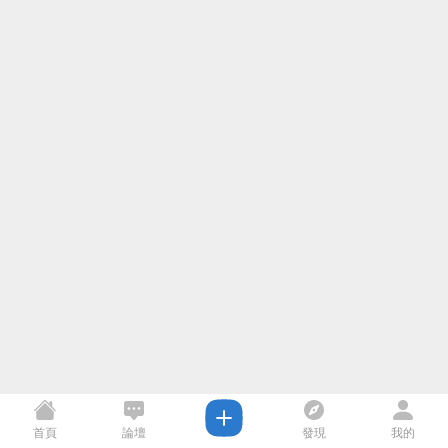
首頁
論壇
發現
我的