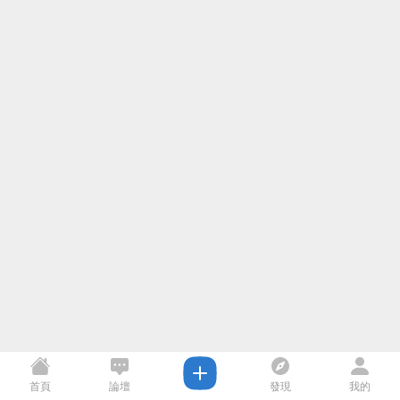
首頁
論壇
發現
我的