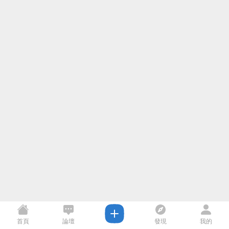
首頁
論壇
發現
我的