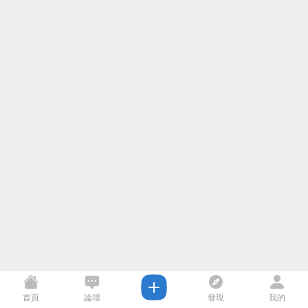
首頁
論壇
發現
我的