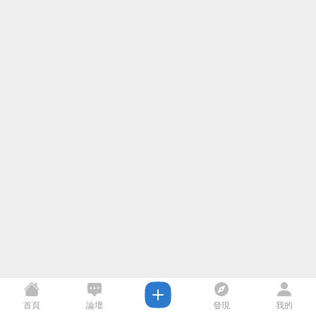
首頁
論壇
發現
我的