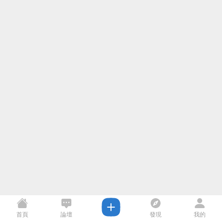
首頁
論壇
發現
我的