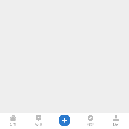
首頁
論壇
發現
我的