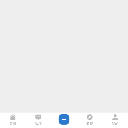
首頁
論壇
發現
我的