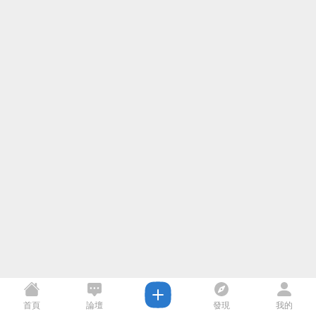
首頁
論壇
發現
我的