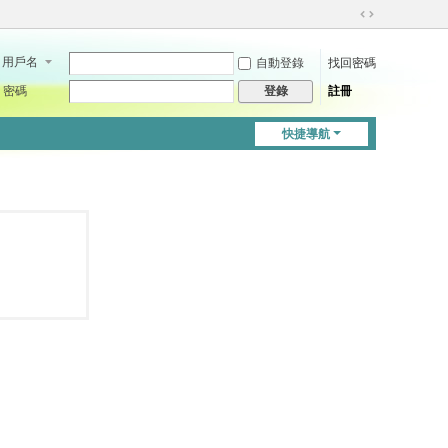
切
換
用戶名
自動登錄
找回密碼
到
寬
密碼
註冊
登錄
版
快捷導航