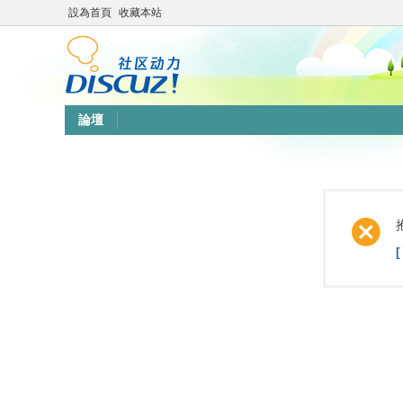
設為首頁
收藏本站
論壇