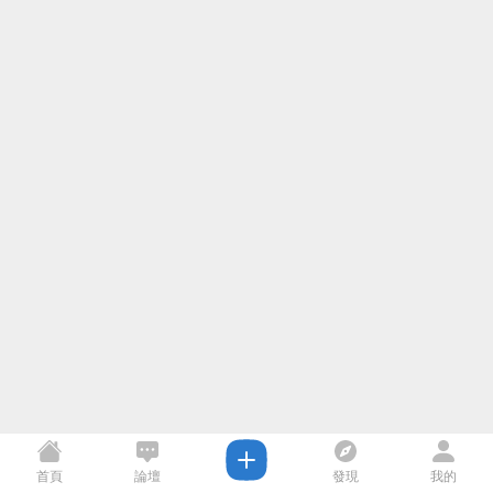
首頁
論壇
發現
我的