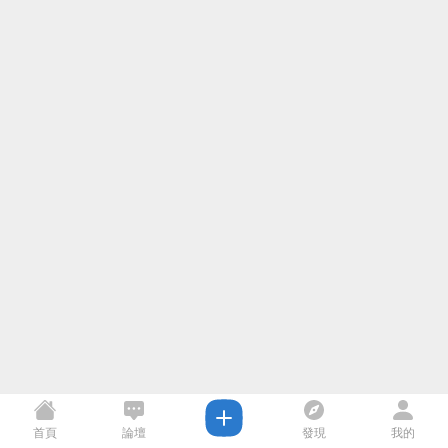
首頁
論壇
發現
我的