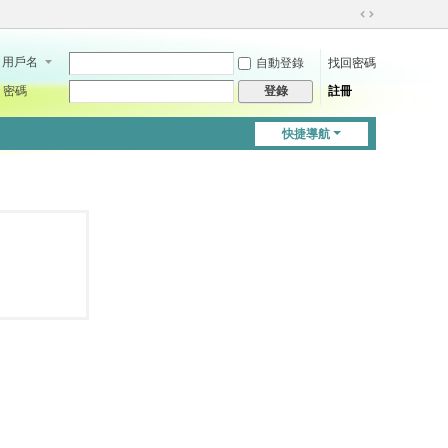
切
換
用戶名
自動登錄
找回密碼
到
寬
密碼
註冊
登錄
版
快捷導航