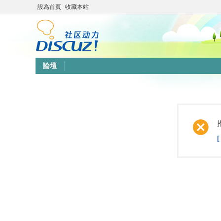
設為首頁
收藏本站
論壇