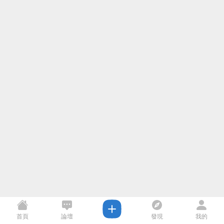
首頁
論壇
發現
我的