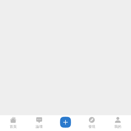
首頁
論壇
發現
我的