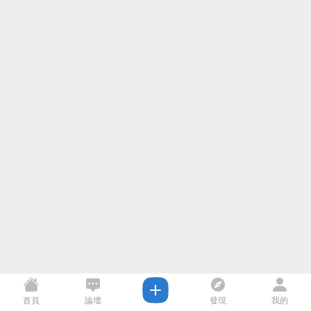
首頁
論壇
發現
我的