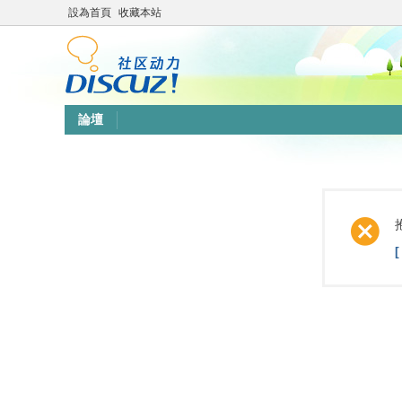
設為首頁
收藏本站
論壇