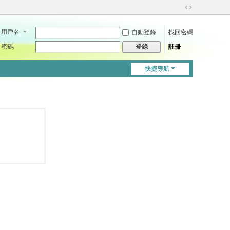
切
換
用戶名
自動登錄
找回密碼
到
寬
密碼
註冊
登錄
版
快捷導航