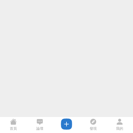
首頁
論壇
發現
我的