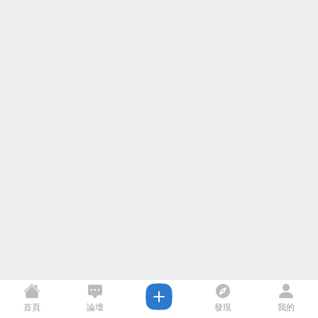
首頁
論壇
發現
我的