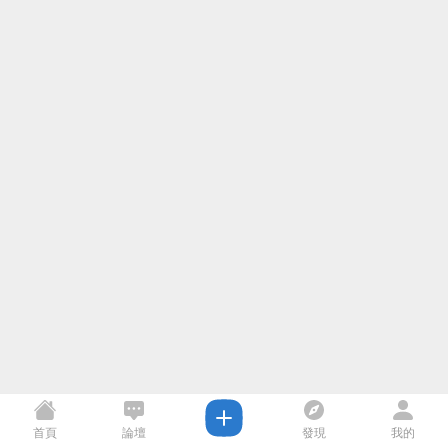
首頁
論壇
發現
我的