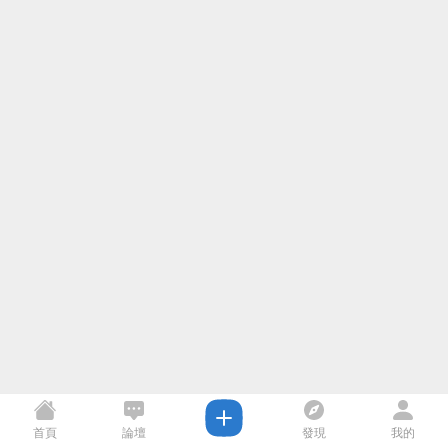
首頁
論壇
發現
我的