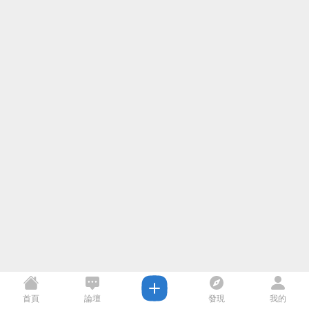
首頁
論壇
發現
我的