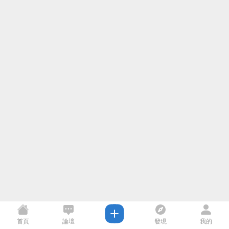
首頁
論壇
發現
我的