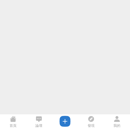
首頁
論壇
發現
我的