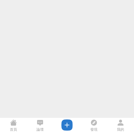
首頁
論壇
發現
我的